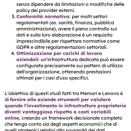
senza dipendere da limitazioni o modifiche delle
policy dei provider esterni.
Conformità normativa:
per molti settori
regolamentati (es. sanità, finanza, pubblica
amministrazione), avere il pieno controllo sui
dati e sulla loro elaborazione è un requisito
imprescindibile per rispettare normative come
GDPR e altre regolamentazioni settoriali.
Ottimizzazione per carichi di lavoro
aziendali:
un'infrastruttura dedicata può essere
configurata precisamente sui pattern di utilizzo
dell'organizzazione, ottenendo prestazioni
ottimali per i casi d'uso specifici.
L'obiettivo di questi studi fatti tra Memori e Lenovo è
di
fornire alle aziende strumenti per valutare
quando l'investimento in infrastrutture proprietarie
diventi vantaggioso rispetto a costi variabili
online,
creando un framework decisionale completo
che tenga conto sia degli aspetti economici che di
quelli strategici relativi alla sovranità dei dati.