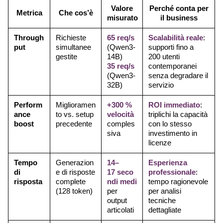
Valore
Perché conta per
Metrica
Che cos’è
misurato
il business
Through
Richieste
65 req/s
Scalabilità reale
:
put
simultanee
(Qwen3-
supporti fino a
gestite
14B)
200 utenti
35 req/s
contemporanei
(Qwen3-
senza degradare il
32B)
servizio
Perform
Miglioramen
+300 %
ROI immediato
:
ance
to vs. setup
velocità
triplichi la capacità
boost
precedente
comples
con lo stesso
siva
investimento in
licenze
Tempo
Generazion
14–
Esperienza
di
e di risposte
17 seco
professionale
:
risposta
complete
ndi medi
tempo ragionevole
(128 token)
per
per analisi
output
tecniche
articolati
dettagliate