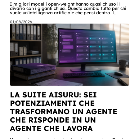
I migliori modelli open-weight hanno quasi chiuso il
divario con i giganti chiusi. Questo cambia tutto per chi
vuole un'intelligenza artificiale che pensi dentro il
proprio perimetro: sanità, finanza, PA, manifattura,
chiunque abbia dati che non possono uscire. Ma la
01/08/2026
narrazione racconta i benchmark e tace su due cose:
quanto costa davvero, gradino per gradino, e cosa
serve perché un modello in casa sia sovranità e non un
far west privato. Questa guida racconta entrambe, con
esempi per ogni tagli
LA SUITE AISURU: SEI
POTENZIAMENTI CHE
TRASFORMANO UN AGENTE
CHE RISPONDE IN UN
AGENTE CHE LAVORA