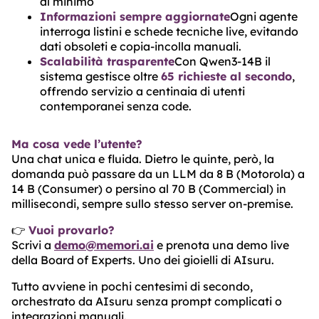
al minimo
Informazioni sempre aggiornate
Ogni agente
interroga listini e schede tecniche live, evitando
dati obsoleti e copia-incolla manuali.
Scalabilità trasparente
Con Qwen3-14B il
sistema gestisce oltre
65 richieste al secondo
,
offrendo servizio a centinaia di utenti
contemporanei senza code.
Ma cosa vede l’utente?
Una chat unica e fluida. Dietro le quinte, però, la
domanda può passare da un LLM da 8 B (Motorola) a
14 B (Consumer) o persino al 70 B (Commercial) in
millisecondi, sempre sullo stesso server on-premise.
👉
Vuoi provarlo?
Scrivi a
demo@memori.ai
e prenota una demo live
della Board of Experts. Uno dei gioielli di AIsuru.
Tutto avviene in pochi centesimi di secondo,
orchestrato da AIsuru senza prompt complicati o
integrazioni manuali.