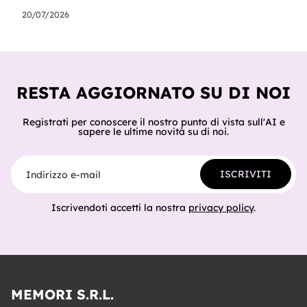
mesi: dal chatbot al processo. Si chiamano architetture
multiagente: sistemi in cui più agenti specializzati si
20/07/2026
coordinano per completare un lavoro, ognuno con il
proprio ruolo, la propria conoscenza e le proprie
regole. Non è un tema da laboratorio. Secondo Gartner,
le richieste delle aziende sui sistemi multiagente sono
cresciute del 1.445% i
RESTA AGGIORNATO SU DI NOI
Registrati per conoscere il nostro punto di vista sull'AI e
sapere le ultime novità su di noi.
Indirizzo e-mail
ISCRIVITI
Iscrivendoti accetti la nostra
privacy policy
.
MEMORI S.R.L.