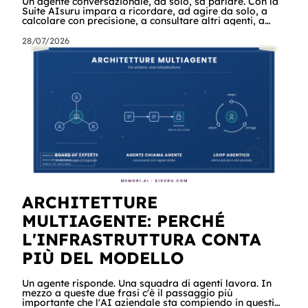
Un agente conversazionale, da solo, sa parlare. Con la
Suite AIsuru impara a ricordare, ad agire da solo, a
calcolare con precisione, a consultare altri agenti, a
farsi usare come servizio e a costruire la propria
applicazione conversando. Questo articolo racconta
28/07/2026
tutti e sei i connettori originali della Suite, con i casi
reali che girano già in produzione e gli scenari in cui
potreste usarli domani mattina. Cominciamo dalle
scene In un'azienda c'è un agente che tiene sotto
controllo la revis
ARCHITETTURE
MULTIAGENTE: PERCHÉ
L'INFRASTRUTTURA CONTA
PIÙ DEL MODELLO
Un agente risponde. Una squadra di agenti lavora. In
mezzo a queste due frasi c'è il passaggio più
importante che l'AI aziendale sta compiendo in questi