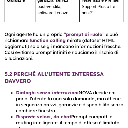
Garanzie
garanzia, servizi 
l’estensione Premier 
post-vendita, 
Support Plus a tre 
software Lenovo.
anni?”
Ogni agente ha un proprio
“prompt di ruolo”
e può
richiamare
function calling
mirate (dataset HTML
aggiornati) solo se gli mancano informazioni fresche.
Così evitiamo prompt infiniti e riduciamo il rischio di
allucinazioni.
5.2 PERCHÉ ALL’UTENTE INTERESSA
DAVVERO
Dialoghi senza interruzioni
NOVA decide chi
parla: l’utente fa una sola domanda, ma ottiene
in sequenza prezzi, garanzie e disponibilità senza
cambiare finestra.
Risposte veloci, da chat
Prompt compatti e
routing intelligente: il tempo di attesa è limitato