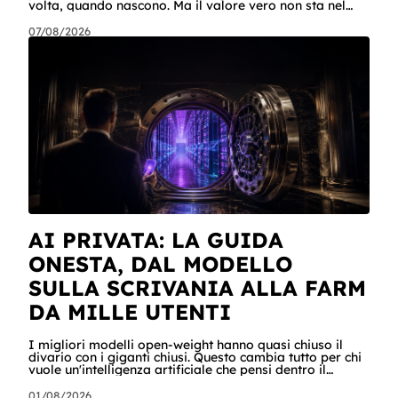
volta, quando nascono. Ma il valore vero non sta nel
singolo pezzo: sta nel catalogo intero e in quello che
succede quando i pezzi lavorano insieme. Stamattina
07/08/2026
alle 6, per dire, un agente ha attraversato cinque
sistemi aziendali senza svegliare nessuno: lo scheduler
gli ha aperto la sessione, ha letto una casella condivisa,
ha recuperato un listino da SharePoint, ha calcolato gli
scost
AI PRIVATA: LA GUIDA
ONESTA, DAL MODELLO
SULLA SCRIVANIA ALLA FARM
DA MILLE UTENTI
I migliori modelli open-weight hanno quasi chiuso il
divario con i giganti chiusi. Questo cambia tutto per chi
vuole un'intelligenza artificiale che pensi dentro il
proprio perimetro: sanità, finanza, PA, manifattura,
chiunque abbia dati che non possono uscire. Ma la
01/08/2026