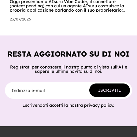
Oggi presentiamo AIsuru Vibe Coder, il connettore
(patent pending) con cui un agente AIsuru costruisce la
propria applicazione parlando con il suo proprietario:
database, interfacce, form, automazioni e regole di
accesso, nella stessa conversazione in cui vengono
23/07/2026
chiesti. In questo articolo raccontiamo tutto: cosa fa,
come lo fa passo per passo, perché non inventa mai un
dato, come orchestra gli altri connettori della Suite e
del catalogo, cosa ci hanno già costruito tester e clienti,
e cosa sig
RESTA AGGIORNATO SU DI NOI
Registrati per conoscere il nostro punto di vista sull'AI e
sapere le ultime novità su di noi.
Indirizzo e-mail
ISCRIVITI
Iscrivendoti accetti la nostra
privacy policy
.