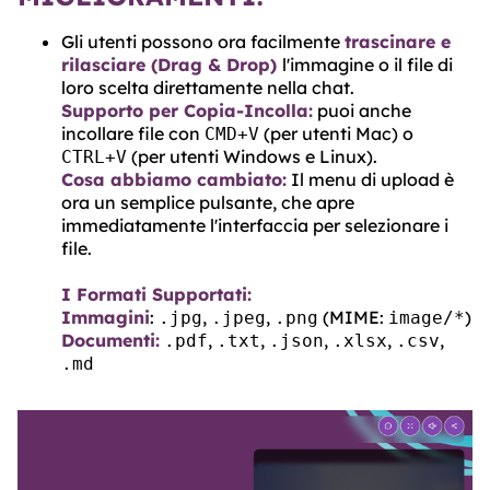
Gli utenti possono ora facilmente
trascinare e
rilasciare (Drag & Drop)
l'immagine o il file di
loro scelta direttamente nella chat.
Supporto per Copia-Incolla:
puoi anche
incollare file con
(per utenti Mac) o
CMD+V
(per utenti Windows e Linux).
CTRL+V
Cosa abbiamo cambiato:
Il menu di upload è
ora un semplice pulsante, che apre
immediatamente l'interfaccia per selezionare i
file.
I Formati Supportati:
Immagini
:
,
,
(MIME:
)
.jpg
.jpeg
.png
image/*
Documenti:
,
,
,
,
,
.pdf
.txt
.json
.xlsx
.csv
.md