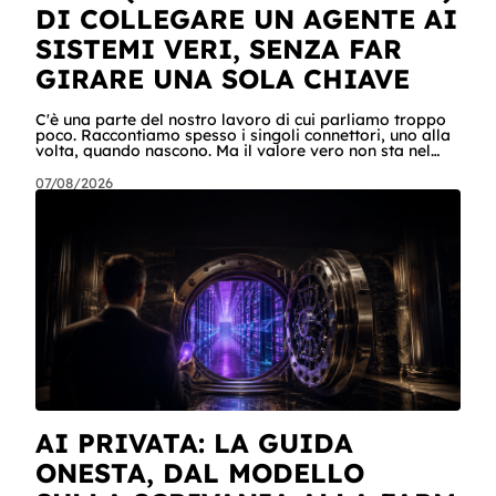
DI COLLEGARE UN AGENTE AI
SISTEMI VERI, SENZA FAR
GIRARE UNA SOLA CHIAVE
C'è una parte del nostro lavoro di cui parliamo troppo
poco. Raccontiamo spesso i singoli connettori, uno alla
volta, quando nascono. Ma il valore vero non sta nel
singolo pezzo: sta nel catalogo intero e in quello che
succede quando i pezzi lavorano insieme. Stamattina
07/08/2026
alle 6, per dire, un agente ha attraversato cinque
sistemi aziendali senza svegliare nessuno: lo scheduler
gli ha aperto la sessione, ha letto una casella condivisa,
ha recuperato un listino da SharePoint, ha calcolato gli
scost
AI PRIVATA: LA GUIDA
ONESTA, DAL MODELLO