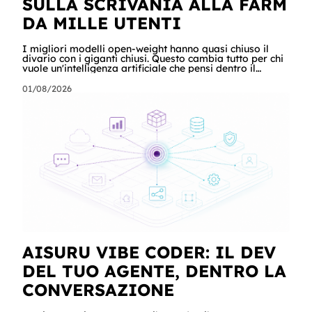
SULLA SCRIVANIA ALLA FARM
DA MILLE UTENTI
I migliori modelli open-weight hanno quasi chiuso il
divario con i giganti chiusi. Questo cambia tutto per chi
vuole un'intelligenza artificiale che pensi dentro il
proprio perimetro: sanità, finanza, PA, manifattura,
chiunque abbia dati che non possono uscire. Ma la
01/08/2026
narrazione racconta i benchmark e tace su due cose:
quanto costa davvero, gradino per gradino, e cosa
serve perché un modello in casa sia sovranità e non un
far west privato. Questa guida racconta entrambe, con
esempi per ogni tagli
AISURU VIBE CODER: IL DEV
DEL TUO AGENTE, DENTRO LA
CONVERSAZIONE