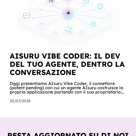
far west privato. Questa guida racconta entrambe, con
esempi per ogni tagli
AISURU VIBE CODER: IL DEV
DEL TUO AGENTE, DENTRO LA
CONVERSAZIONE
Oggi presentiamo AIsuru Vibe Coder, il connettore
(patent pending) con cui un agente AIsuru costruisce la
propria applicazione parlando con il suo proprietario:
database, interfacce, form, automazioni e regole di
accesso, nella stessa conversazione in cui vengono
23/07/2026
chiesti. In questo articolo raccontiamo tutto: cosa fa,
come lo fa passo per passo, perché non inventa mai un
dato, come orchestra gli altri connettori della Suite e
del catalogo, cosa ci hanno già costruito tester e clienti,
e cosa sig
RESTA AGGIORNATO SU DI NOI