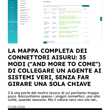
LA MAPPA COMPLETA DEI
CONNETTORI AISURU: 35
MODI ("AND MORE TO COME")
DI COLLEGARE UN AGENTE AI
SISTEMI VERI, SENZA FAR
GIRARE UNA SOLA CHIAVE
C'è una parte del nostro lavoro di cui parliamo troppo
poco. Raccontiamo spesso i singoli connettori, uno alla
volta, quando nascono. Ma il valore vero non sta nel
singolo pezzo: sta nel catalogo intero e in quello che
succede quando i pezzi lavorano insieme. Stamattina
07/08/2026
alle 6, per dire, un agente ha attraversato cinque