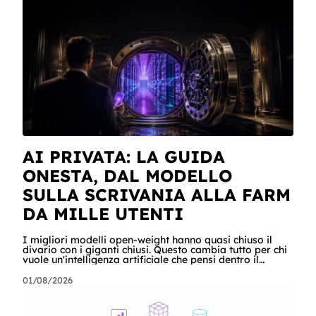
sistemi aziendali senza svegliare nessuno: lo scheduler
gli ha aperto la sessione, ha letto una casella condivisa,
ha recuperato un listino da SharePoint, ha calcolato gli
scost
AI PRIVATA: LA GUIDA
ONESTA, DAL MODELLO
SULLA SCRIVANIA ALLA FARM
DA MILLE UTENTI
I migliori modelli open-weight hanno quasi chiuso il
divario con i giganti chiusi. Questo cambia tutto per chi
vuole un'intelligenza artificiale che pensi dentro il
proprio perimetro: sanità, finanza, PA, manifattura,
chiunque abbia dati che non possono uscire. Ma la
01/08/2026
narrazione racconta i benchmark e tace su due cose:
quanto costa davvero, gradino per gradino, e cosa
serve perché un modello in casa sia sovranità e non un