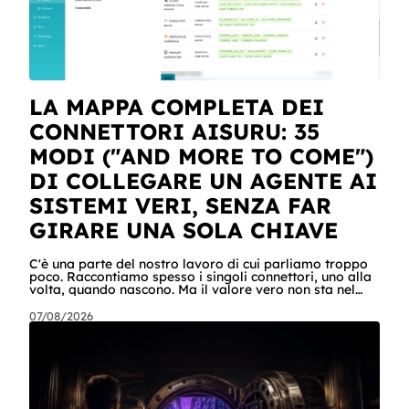
LA MAPPA COMPLETA DEI
CONNETTORI AISURU: 35
MODI ("AND MORE TO COME")
DI COLLEGARE UN AGENTE AI
SISTEMI VERI, SENZA FAR
GIRARE UNA SOLA CHIAVE
C'è una parte del nostro lavoro di cui parliamo troppo
poco. Raccontiamo spesso i singoli connettori, uno alla
volta, quando nascono. Ma il valore vero non sta nel
singolo pezzo: sta nel catalogo intero e in quello che
succede quando i pezzi lavorano insieme. Stamattina
07/08/2026
alle 6, per dire, un agente ha attraversato cinque
sistemi aziendali senza svegliare nessuno: lo scheduler
gli ha aperto la sessione, ha letto una casella condivisa,
ha recuperato un listino da SharePoint, ha calcolato gli
scost