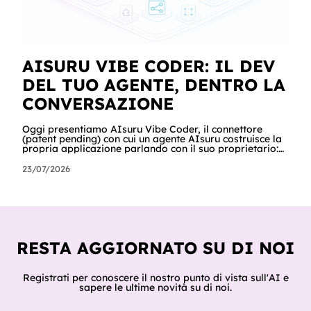
AISURU VIBE CODER: IL DEV
DEL TUO AGENTE, DENTRO LA
CONVERSAZIONE
Oggi presentiamo AIsuru Vibe Coder, il connettore
(patent pending) con cui un agente AIsuru costruisce la
propria applicazione parlando con il suo proprietario:
database, interfacce, form, automazioni e regole di
accesso, nella stessa conversazione in cui vengono
23/07/2026
chiesti. In questo articolo raccontiamo tutto: cosa fa,
come lo fa passo per passo, perché non inventa mai un
dato, come orchestra gli altri connettori della Suite e
del catalogo, cosa ci hanno già costruito tester e clienti,
e cosa sig
RESTA AGGIORNATO SU DI NOI
Registrati per conoscere il nostro punto di vista sull'AI e
sapere le ultime novità su di noi.