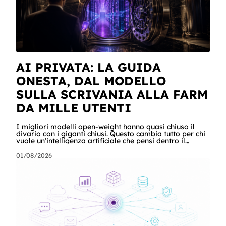
AI PRIVATA: LA GUIDA
ONESTA, DAL MODELLO
SULLA SCRIVANIA ALLA FARM
DA MILLE UTENTI
I migliori modelli open-weight hanno quasi chiuso il
divario con i giganti chiusi. Questo cambia tutto per chi
vuole un'intelligenza artificiale che pensi dentro il
proprio perimetro: sanità, finanza, PA, manifattura,
chiunque abbia dati che non possono uscire. Ma la
01/08/2026
narrazione racconta i benchmark e tace su due cose:
quanto costa davvero, gradino per gradino, e cosa
serve perché un modello in casa sia sovranità e non un
far west privato. Questa guida racconta entrambe, con
esempi per ogni tagli