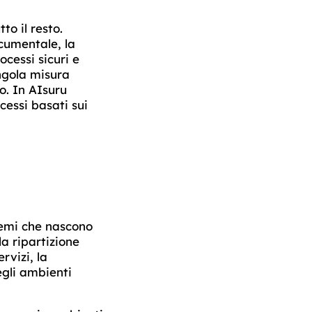
to il resto.
cumentale, la
ocessi sicuri e
ngola misura
o. In AIsuru
cessi basati sui
 temi che nascono
la ripartizione
rvizi, la
egli ambienti