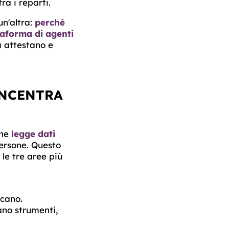
ra i reparti.
un'altra:
perché
taforma di agenti
a attestano e
ONCENTRA
che
legge dati
ersone. Questo
e tre aree più
icano.
no strumenti,