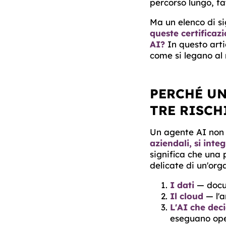
percorso lungo, fa
Ma un elenco di si
queste certificaz
AI?
In questo arti
come si legano al 
PERCHÉ U
TRE RISCH
Un agente AI non 
aziendali, si inte
significa che una
delicate di un'org
I dati
— docum
Il cloud
— l'a
L'AI che dec
eseguano ope