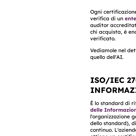
Ogni certificazion
verifica di un
ente
auditor accreditat
chi acquista, è en
verificato
.
Vediamole nel dett
quello dell'AI.
ISO/IEC 2
INFORMAZ
È lo standard di r
delle Informazio
l'organizzazione go
dello standard), d
continuo. L'aziend