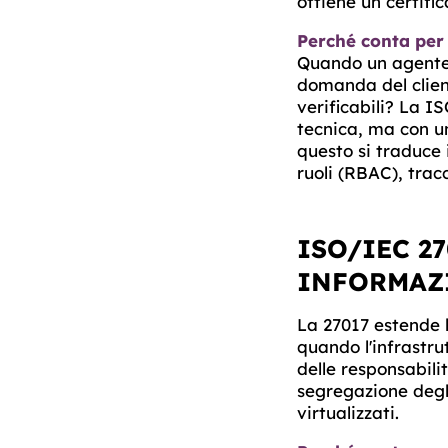
ottiene un certifi
Perché conta per
Quando un agente 
domanda del clien
verificabili?
La ISO
tecnica, ma con un
questo si traduce i
ruoli (RBAC), tracc
ISO/IEC 2
INFORMAZI
La 27017 estende 
quando l'infrastrut
delle responsabilit
segregazione degli
virtualizzati.