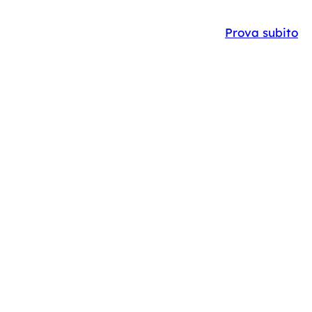
Y
CASE STUDIES
IT
EN
Prova subito
ENDALE