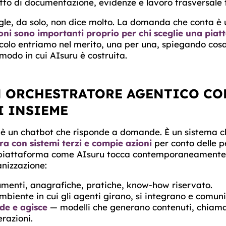
tto di documentazione, evidenze e lavoro trasversale t
gle, da solo, non dice molto. La domanda che conta è 
ioni sono importanti proprio per chi sceglie una piat
colo entriamo nel merito, una per una, spiegando cos
modo in cui AIsuru è costruita.
N ORCHESTRATORE AGENTICO C
I INSIEME
è un chatbot che risponde a domande. È un sistema 
gra con sistemi terzi e compie azioni
per conto delle p
 piattaforma come AIsuru tocca contemporaneamente l
anizzazione:
enti, anagrafiche, pratiche, know-how riservato.
mbiente in cui gli agenti girano, si integrano e comun
ide e agisce
— modelli che generano contenuti, chiama
razioni.