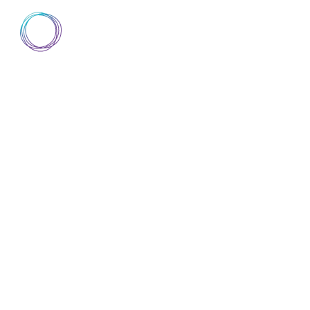
AIsuru
▼
SCOPRI AISURU
DOCUMENTAZIONE
D
SCOPRI AISURU
DOCUMENTAZIONE
D
BLOG
ABOUT
TRUST CENTER
SEI CERTIFIC
OBIETTIVO: R
DEGNA DI FI