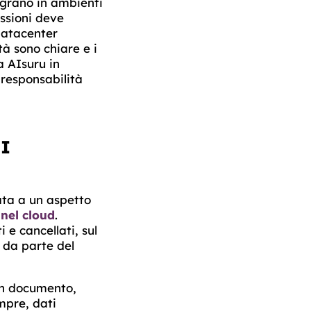
egrano in ambienti
essioni deve
 datacenter
tà sono chiare e i
a AIsuru in
 responsabilità
I
ata a un aspetto
 nel cloud
.
 e cancellati, sul
i da parte del
un documento,
mpre, dati