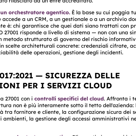
cato rilasciato da un ente accreditato.
 un orchestratore agentico.
È la base su cui poggia tut
accede a un CRM, a un gestionale o a un archivio do
te è:
chi garantisce che quei dati siano trattati con pr
 27001 risponde a livello di sistema — non con una si
 metodo strutturato di governo del rischio informativ
n scelte architetturali concrete: credenziali cifrate, ac
iabilità delle operazioni, gestione degli incidenti.
7017:2021 — SICUREZZA DELLE
ONI PER I SERVIZI CLOUD
la 27001 con i
controlli specifici del cloud
. Affronta i
tura non è più interamente sotto il tetto dell'azienda: 
à tra fornitore e cliente, la configurazione sicura dei se
 ambienti, la gestione degli accessi amministrativi n