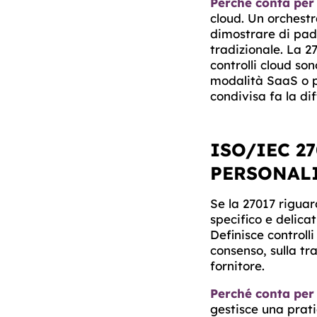
Perché conta per
cloud. Un orchestr
dimostrare di padr
tradizionale. La 2
controlli cloud so
modalità SaaS o pr
condivisa fa la di
ISO/IEC 2
PERSONALI
Se la 27017 riguar
specifico e delica
Definisce controlli
consenso, sulla tra
fornitore.
Perché conta per
gestisce una prat