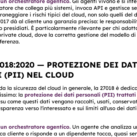
 un orchestratore agentico.
Gli agenti vivono e si int
atore che collega più sistemi, invoca API e gestisce s
oneggiare i rischi tipici del cloud, non solo quelli del
7017 dà al cliente una garanzia precisa: le responsabili
no presidiati. È particolarmente rilevante per chi adott
ivate cloud, dove la corretta gestione del modello di
fferenza.
7018:2020 — PROTEZIONE DEI DAT
 (PII) NEL CLOUD
da la sicurezza del cloud in generale, la 27018 è dedic
tissimo: la
protezione dei dati personali (PII) trattati
 su come questi dati vengono raccolti, usati, conservati
sparenza verso l'interessato e sui limiti all'uso dei dat
 un orchestratore agentico.
Un agente che analizza 
ica cliente o risponde a un dipendente tocca, quasi se