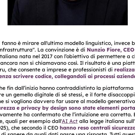
i fanno è mirare all'ultimo modello linguistico, invece 
nfrastruttura". La convinzione è di
Nunzio Fiore, CEO
italiana nata nel 2017 con l’obiettivo di permettere a 
ancora non si chiamavano così. Il risultato è una pia
ru, che consente a imprese e professionisti di
realizza
enza scrivere codice, collegandoli ai processi aziend
che fin dall’inizio hanno contraddistinto la piattaforma
re un gemello digitale di sé stessi, e il forte disaccop
 che si vogliono davvero far usare al modello generativo.
urezza e privacy by design sono state elementi porta
vamente ha confermato che l’intuizione era corretta. 
, quali per esempio dall'
AI Act
alla legge italiana sull
25), che secondo il CEO
hanno reso centrali sicurezz
e
di sapere da quali dati nasce una risposta. Tutti ques