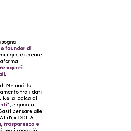
bisogna
 e founder di
chiunque di creare
ttaforma
re agenti
ali
.
 di Memori: la
piamento tra i dati
 Nella logica di
nti
”, e quanto
Basti pensare alle
'AI (l'ex DDL AI,
a, trasparenza e
ti temi sono già