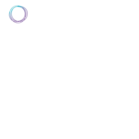
AIsuru
▼
SCOPRI AISURU
DOCUMENTAZIONE
D
SCOPRI AISURU
DOCUMENTAZIONE
D
BLOG
ABOUT
TRUST CENTER
SECURITYOPE
UNA INTERVI
PER MEMORI