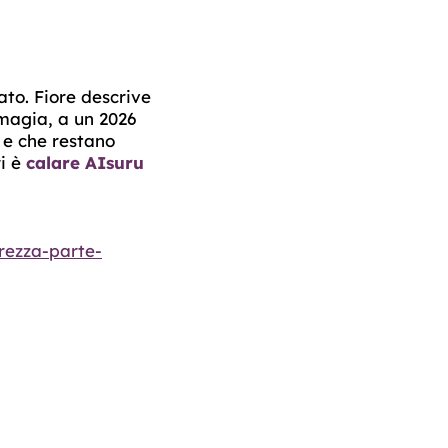
to. Fiore descrive
 magia, a un 2026
 e che restano
ri è
calare AIsuru
rezza-parte-