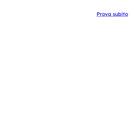
Y
CASE STUDIES
IT
EN
Prova subito
I IN
RE