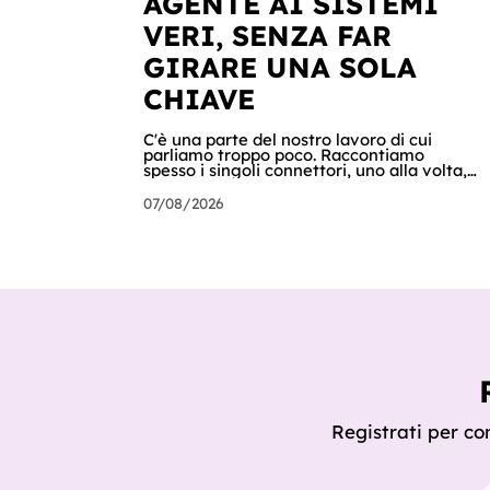
AGENTE AI SISTEMI
VERI, SENZA FAR
GIRARE UNA SOLA
CHIAVE
C'è una parte del nostro lavoro di cui
parliamo troppo poco. Raccontiamo
spesso i singoli connettori, uno alla volta,
quando nascono. Ma il valore vero non sta
nel singolo pezzo: sta nel catalogo intero e
07/08/2026
in quello che succede quando i pezzi
lavorano insieme. Stamattina alle 6, per
dire, un agente ha attraversato cinque
sistemi aziendali senza svegliare nessuno:
lo scheduler gli ha aperto la sessione, ha
letto una casella condivisa, ha recuperato
un listino da SharePoint, ha calcolato gli
scost
Registrati per con
In