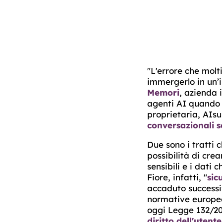
"L'errore che molt
immergerlo in un’i
Memori
, azienda 
agenti AI quando 
proprietaria, AIsu
conversazionali s
Due sono i tratti 
possibilità di crea
sensibili e i dati
Fiore, infatti, "
sic
accaduto successi
normative europee
oggi Legge 132/20
diritto dell'utent