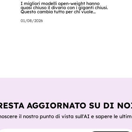
I migliori modelli open-weight hanno
quasi chiuso il divario con i giganti chiusi.
Questo cambia tutto per chi vuole
un'intelligenza artificiale che pensi dentro
il proprio perimetro: sanità, finanza, PA,
01/08/2026
manifattura, chiunque abbia dati che non
possono uscire. Ma la narrazione racconta
i benchmark e tace su due cose: quanto
costa davvero, gradino per gradino, e
cosa serve perché un modello in casa sia
sovranità e non un far west privato.
Questa guida racconta entrambe, con
esempi per ogni tagli
RESTA AGGIORNATO SU DI NO
oscere il nostro punto di vista sull'AI e sapere le ultim
dirizzo e-mail