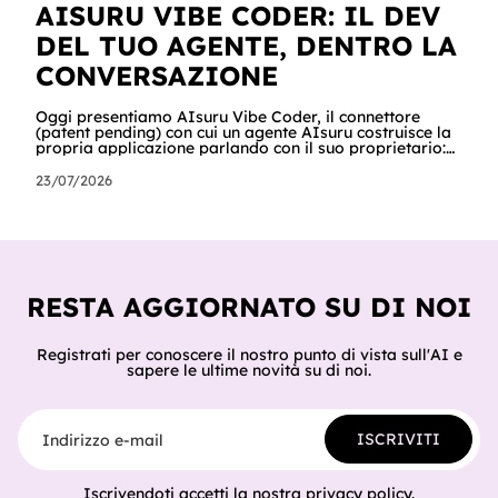
AISURU VIBE CODER: IL DEV
DEL TUO AGENTE, DENTRO LA
CONVERSAZIONE
Oggi presentiamo AIsuru Vibe Coder, il connettore
(patent pending) con cui un agente AIsuru costruisce la
propria applicazione parlando con il suo proprietario:
database, interfacce, form, automazioni e regole di
accesso, nella stessa conversazione in cui vengono
23/07/2026
chiesti. In questo articolo raccontiamo tutto: cosa fa,
come lo fa passo per passo, perché non inventa mai un
dato, come orchestra gli altri connettori della Suite e
del catalogo, cosa ci hanno già costruito tester e clienti,
e cosa sig
RESTA AGGIORNATO SU DI NOI
Registrati per conoscere il nostro punto di vista sull'AI e
sapere le ultime novità su di noi.
Indirizzo e-mail
ISCRIVITI
Iscrivendoti accetti la nostra
privacy policy
.