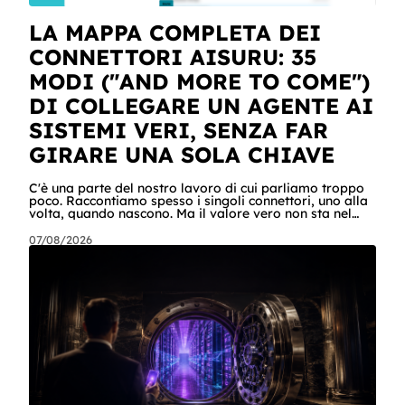
LA MAPPA COMPLETA DEI
CONNETTORI AISURU: 35
MODI ("AND MORE TO COME")
DI COLLEGARE UN AGENTE AI
SISTEMI VERI, SENZA FAR
GIRARE UNA SOLA CHIAVE
C'è una parte del nostro lavoro di cui parliamo troppo
poco. Raccontiamo spesso i singoli connettori, uno alla
volta, quando nascono. Ma il valore vero non sta nel
singolo pezzo: sta nel catalogo intero e in quello che
succede quando i pezzi lavorano insieme. Stamattina
07/08/2026
alle 6, per dire, un agente ha attraversato cinque
sistemi aziendali senza svegliare nessuno: lo scheduler
gli ha aperto la sessione, ha letto una casella condivisa,
ha recuperato un listino da SharePoint, ha calcolato gli
scost