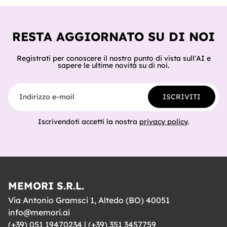
del catalogo, cosa ci hanno già costruito tester e clienti,
e cosa sig
RESTA AGGIORNATO SU DI NOI
Registrati per conoscere il nostro punto di vista sull'AI e
sapere le ultime novità su di noi.
Indirizzo e-mail
ISCRIVITI
Iscrivendoti accetti la nostra
privacy policy
.
MEMORI S.R.L.
Via Antonio Gramsci 1, Altedo (BO) 40051
info@memori.ai
(+39) 051 19470234
|
(+39) 351 3457759