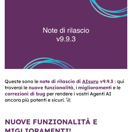
ABOUT
TRUST
CENTER
Queste sono le
note di rilascio di
AIsuru
v9.9.3
: qui
troverai le
nuove funzionalità
, i
miglioramenti
e le
correzioni di bug
per rendere i vostri Agenti AI
ancora più potenti e sicuri. 🚀
NUOVE FUNZIONALITÀ E
MIGLIORAMENTI!