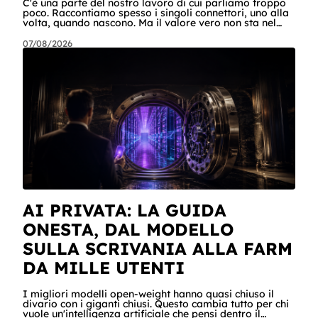
C'è una parte del nostro lavoro di cui parliamo troppo
poco. Raccontiamo spesso i singoli connettori, uno alla
volta, quando nascono. Ma il valore vero non sta nel
singolo pezzo: sta nel catalogo intero e in quello che
succede quando i pezzi lavorano insieme. Stamattina
07/08/2026
alle 6, per dire, un agente ha attraversato cinque
sistemi aziendali senza svegliare nessuno: lo scheduler
gli ha aperto la sessione, ha letto una casella condivisa,
ha recuperato un listino da SharePoint, ha calcolato gli
scost
AI PRIVATA: LA GUIDA
ONESTA, DAL MODELLO
SULLA SCRIVANIA ALLA FARM
DA MILLE UTENTI
I migliori modelli open-weight hanno quasi chiuso il
divario con i giganti chiusi. Questo cambia tutto per chi
vuole un'intelligenza artificiale che pensi dentro il