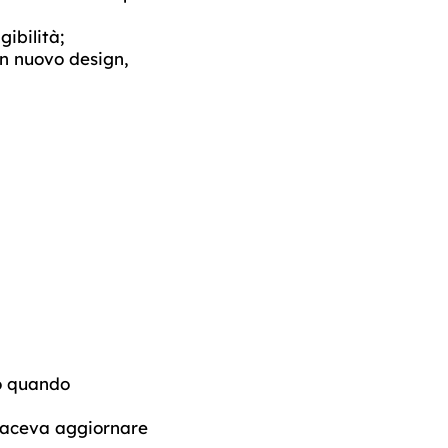
ibilità;
un nuovo design,
to quando
 faceva aggiornare