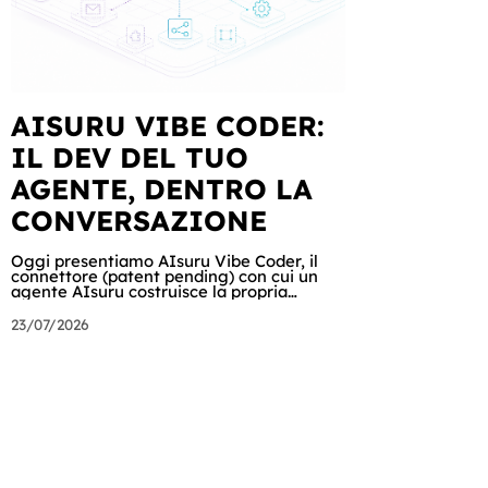
AISURU VIBE CODER:
IL DEV DEL TUO
AGENTE, DENTRO LA
CONVERSAZIONE
Oggi presentiamo AIsuru Vibe Coder, il
connettore (patent pending) con cui un
agente AIsuru costruisce la propria
applicazione parlando con il suo
proprietario: database, interfacce, form,
23/07/2026
automazioni e regole di accesso, nella
stessa conversazione in cui vengono
chiesti. In questo articolo raccontiamo
tutto: cosa fa, come lo fa passo per passo,
perché non inventa mai un dato, come
orchestra gli altri connettori della Suite e
del catalogo, cosa ci hanno già costruito
tester e clienti, e cosa sig