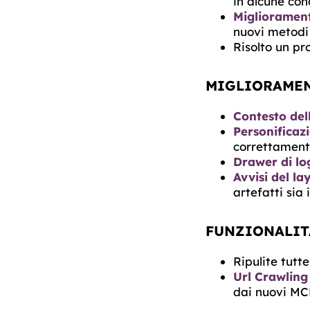
in alcune con
Migliorament
nuovi metodi
Risolto un pr
MIGLIORAMEN
Contesto dell
Personificaz
correttament
Drawer di lo
Avvisi del la
artefatti sia 
FUNZIONALIT
Ripulite tutt
Url Crawling
dai nuovi MCP