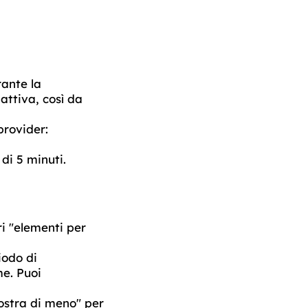
rante la
ttiva, così da
provider:
di 5 minuti.
ri "elementi per
iodo di
me. Puoi
ostra di meno" per