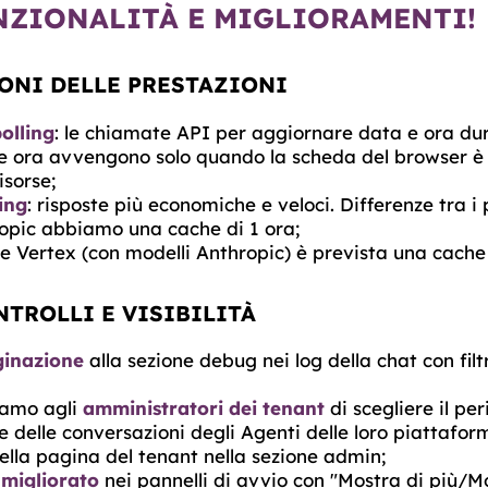
NZIONALITÀ E MIGLIORAMENTI!
ONI DELLE PRESTAZIONI
olling
: le chiamate API per aggiornare data e ora du
e ora avvengono solo quando la scheda del browser è a
isorse;
ing
: risposte più economiche e veloci. Differenze tra i 
opic abbiamo una cache di 1 ora;
e Vertex (con modelli Anthropic) è prevista una cache 
TROLLI E VISIBILITÀ
inazione
alla sezione debug nei log della chat con filt
iamo agli
amministratori dei tenant
di scegliere il per
 delle conversazioni degli Agenti delle loro piattafor
ella pagina del tenant nella sezione admin;
migliorato
nei pannelli di avvio con "Mostra di più/M