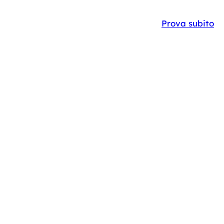
Y
CASE STUDIES
IT
EN
Prova subito
025