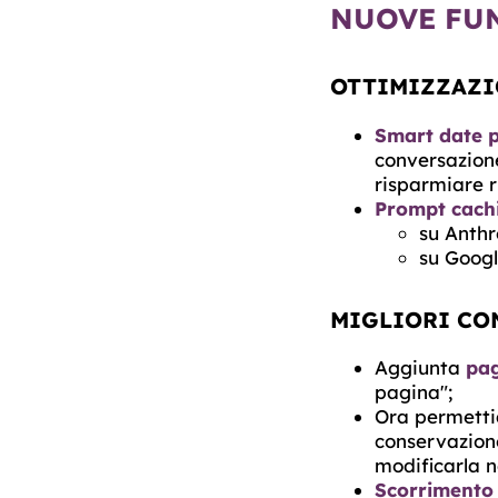
NUOVE FU
OTTIMIZZAZI
Smart date p
conversazion
risparmiare r
Prompt cach
su Anthr
su Googl
MIGLIORI CON
Aggiunta
pag
pagina";
Ora permett
conservazione
modificarla n
Scorrimento 