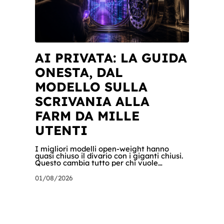
AI PRIVATA: LA GUIDA
ONESTA, DAL
MODELLO SULLA
SCRIVANIA ALLA
FARM DA MILLE
UTENTI
I migliori modelli open-weight hanno
quasi chiuso il divario con i giganti chiusi.
Questo cambia tutto per chi vuole
un'intelligenza artificiale che pensi dentro
il proprio perimetro: sanità, finanza, PA,
01/08/2026
manifattura, chiunque abbia dati che non
possono uscire. Ma la narrazione racconta
i benchmark e tace su due cose: quanto
costa davvero, gradino per gradino, e
cosa serve perché un modello in casa sia
sovranità e non un far west privato.