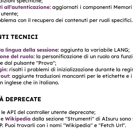
dizioni specifiche;
i all'autenticazione
: aggiornati i componenti Memori p
 utente;
oblema con il recupero dei contenuti per ruoli specifici.
TI TECNICI
a lingua della sessione
: aggiunta la variabile LANG;
ione del ruolo
: la personificazione di un ruolo ora funz
e dal pulsante "Prova";
gin
: risolti i problemi di inizializzazione durante la reg
yout
: aggiunte traduzioni mancanti per le etichette e 
in inglese che in italiano.
À DEPRECATE
e le API del controller utente deprecate;
e
Wikipedia
dalla sezione "Strumenti" di AIsuru sono s
. Puoi trovarli con i nomi "Wikipedia" e "Fetch Url".