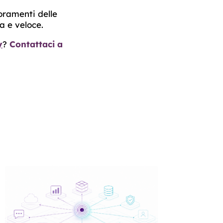
oramenti delle
a e veloce.
y
?
Contattaci a