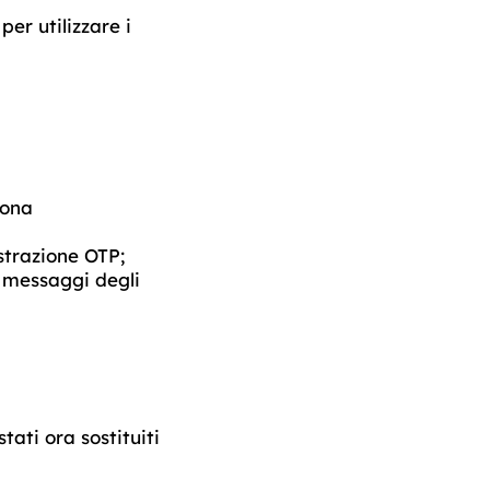
er utilizzare i
iona
istrazione OTP;
i messaggi degli
tati ora sostituiti