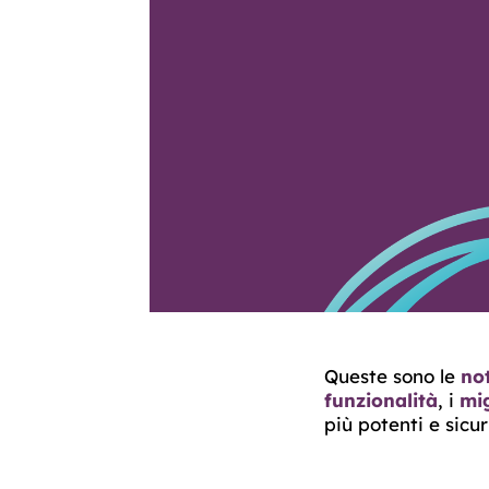
Queste sono le
not
funzionalità
, i
mi
più potenti e sicuri