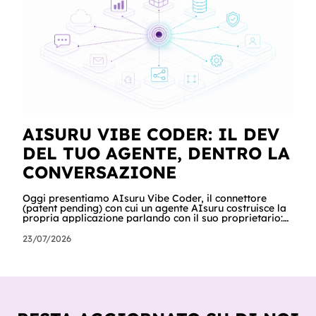
far west privato. Questa guida racconta entrambe, con
esempi per ogni tagli
AISURU VIBE CODER: IL DEV
DEL TUO AGENTE, DENTRO LA
CONVERSAZIONE
Oggi presentiamo AIsuru Vibe Coder, il connettore
(patent pending) con cui un agente AIsuru costruisce la
propria applicazione parlando con il suo proprietario:
database, interfacce, form, automazioni e regole di
accesso, nella stessa conversazione in cui vengono
23/07/2026
chiesti. In questo articolo raccontiamo tutto: cosa fa,
come lo fa passo per passo, perché non inventa mai un
dato, come orchestra gli altri connettori della Suite e
del catalogo, cosa ci hanno già costruito tester e clienti,
e cosa sig