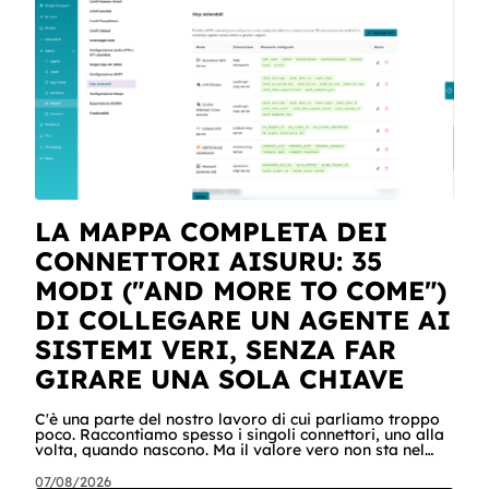
LA MAPPA COMPLETA DEI
CONNETTORI AISURU: 35
MODI ("AND MORE TO COME")
DI COLLEGARE UN AGENTE AI
SISTEMI VERI, SENZA FAR
GIRARE UNA SOLA CHIAVE
C'è una parte del nostro lavoro di cui parliamo troppo
poco. Raccontiamo spesso i singoli connettori, uno alla
volta, quando nascono. Ma il valore vero non sta nel
singolo pezzo: sta nel catalogo intero e in quello che
succede quando i pezzi lavorano insieme. Stamattina
07/08/2026