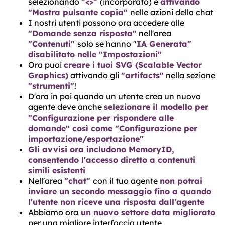
selezionando
"<>"
(incorporato) e
attivando
"Mostra pulsante copia"
nelle azioni della chat
I nostri utenti possono ora accedere alle
"Domande senza risposta"
nell'area
"Contenuti"
solo se hanno "
IA Generata"
disabilitato nelle "Impostazioni"
Ora puoi
creare i tuoi SVG (Scalable Vector
Graphics)
attivando gli
"artifacts"
nella sezione
"strumenti"
!
D'ora in poi quando un utente crea un nuovo
agente deve anche
selezionare il modello per
"Configurazione per rispondere alle
domande" così come "Configurazione per
importazione/esportazione"
Gli avvisi ora includono MemoryID,
consentendo l'accesso diretto a contenuti
simili esistenti
Nell'area
"chat"
con il tuo agente
non potrai
inviare un secondo messaggio fino a quando
l'utente non riceve una risposta dall'agente
Abbiamo ora
un nuovo settore data migliorato
per una migliore interfaccia utente