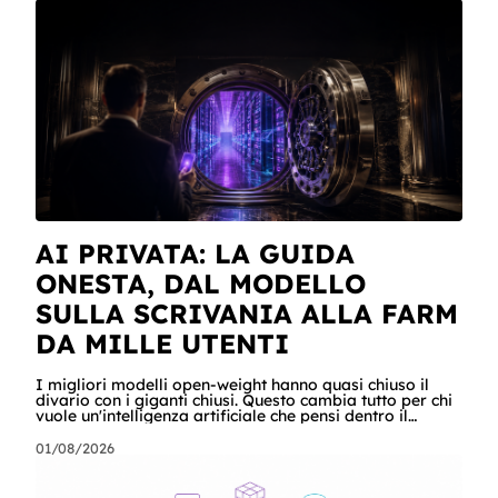
alle 6, per dire, un agente ha attraversato cinque
sistemi aziendali senza svegliare nessuno: lo scheduler
gli ha aperto la sessione, ha letto una casella condivisa,
ha recuperato un listino da SharePoint, ha calcolato gli
scost
AI PRIVATA: LA GUIDA
ONESTA, DAL MODELLO
SULLA SCRIVANIA ALLA FARM
DA MILLE UTENTI
I migliori modelli open-weight hanno quasi chiuso il
divario con i giganti chiusi. Questo cambia tutto per chi
vuole un'intelligenza artificiale che pensi dentro il
proprio perimetro: sanità, finanza, PA, manifattura,
chiunque abbia dati che non possono uscire. Ma la
01/08/2026
narrazione racconta i benchmark e tace su due cose:
quanto costa davvero, gradino per gradino, e cosa
serve perché un modello in casa sia sovranità e non un