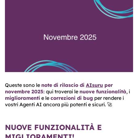
ABOUT
TRUST
CENTER
Queste sono le
note di rilascio di
AIsuru
per
novembre 2025
: qui troverai le
nuove funzionalità
, i
miglioramenti
e le
correzioni di bug
per rendere i
vostri Agenti AI ancora più potenti e sicuri. 🚀
NUOVE FUNZIONALITÀ E
MIGLIORAMENTI!