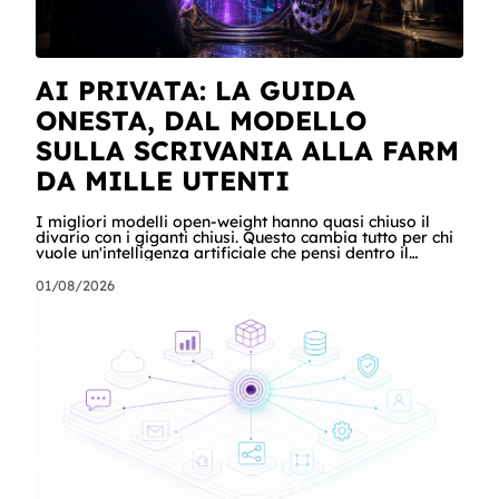
AI PRIVATA: LA GUIDA
ONESTA, DAL MODELLO
SULLA SCRIVANIA ALLA FARM
DA MILLE UTENTI
I migliori modelli open-weight hanno quasi chiuso il
divario con i giganti chiusi. Questo cambia tutto per chi
vuole un'intelligenza artificiale che pensi dentro il
proprio perimetro: sanità, finanza, PA, manifattura,
chiunque abbia dati che non possono uscire. Ma la
01/08/2026
narrazione racconta i benchmark e tace su due cose:
quanto costa davvero, gradino per gradino, e cosa
serve perché un modello in casa sia sovranità e non un
far west privato. Questa guida racconta entrambe, con
esempi per ogni tagli