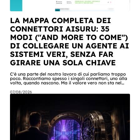
LA MAPPA COMPLETA DEI
CONNETTORI AISURU: 35
MODI ("AND MORE TO COME")
DI COLLEGARE UN AGENTE AI
SISTEMI VERI, SENZA FAR
GIRARE UNA SOLA CHIAVE
C'è una parte del nostro lavoro di cui parliamo troppo
poco. Raccontiamo spesso i singoli connettori, uno alla
volta, quando nascono. Ma il valore vero non sta nel
singolo pezzo: sta nel catalogo intero e in quello che
succede quando i pezzi lavorano insieme. Stamattina
07/08/2026
alle 6, per dire, un agente ha attraversato cinque
sistemi aziendali senza svegliare nessuno: lo scheduler
gli ha aperto la sessione, ha letto una casella condivisa,
ha recuperato un listino da SharePoint, ha calcolato gli
scost