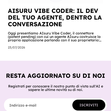
AISURU VIBE CODER: IL DEV
DEL TUO AGENTE, DENTRO LA
CONVERSAZIONE
Oggi presentiamo AIsuru Vibe Coder, il connettore
(patent pending) con cui un agente AIsuru costruisce la
propria applicazione parlando con il suo proprietario:
database, interfacce, form, automazioni e regole di
accesso, nella stessa conversazione in cui vengono
23/07/2026
chiesti. In questo articolo raccontiamo tutto: cosa fa,
come lo fa passo per passo, perché non inventa mai un
dato, come orchestra gli altri connettori della Suite e
del catalogo, cosa ci hanno già costruito tester e clienti,
e cosa sig
RESTA AGGIORNATO SU DI NOI
Registrati per conoscere il nostro punto di vista sull'AI e
sapere le ultime novità su di noi.
Indirizzo e-mail
ISCRIVITI