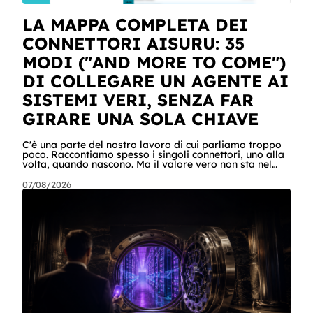
LA MAPPA COMPLETA DEI
CONNETTORI AISURU: 35
MODI ("AND MORE TO COME")
DI COLLEGARE UN AGENTE AI
SISTEMI VERI, SENZA FAR
GIRARE UNA SOLA CHIAVE
C'è una parte del nostro lavoro di cui parliamo troppo
poco. Raccontiamo spesso i singoli connettori, uno alla
volta, quando nascono. Ma il valore vero non sta nel
singolo pezzo: sta nel catalogo intero e in quello che
succede quando i pezzi lavorano insieme. Stamattina
07/08/2026
alle 6, per dire, un agente ha attraversato cinque
sistemi aziendali senza svegliare nessuno: lo scheduler
gli ha aperto la sessione, ha letto una casella condivisa,
ha recuperato un listino da SharePoint, ha calcolato gli
scost