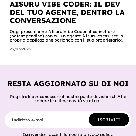
AISURU VIBE CODER: IL DEV
DEL TUO AGENTE, DENTRO LA
CONVERSAZIONE
Oggi presentiamo AIsuru Vibe Coder, il connettore
(patent pending) con cui un agente AIsuru costruisce la
propria applicazione parlando con il suo proprietario:
database, interfacce, form, automazioni e regole di
accesso, nella stessa conversazione in cui vengono
23/07/2026
chiesti. In questo articolo raccontiamo tutto: cosa fa,
come lo fa passo per passo, perché non inventa mai un
dato, come orchestra gli altri connettori della Suite e
del catalogo, cosa ci hanno già costruito tester e clienti,
e cosa sig
RESTA AGGIORNATO SU DI NOI
Registrati per conoscere il nostro punto di vista sull'AI e
sapere le ultime novità su di noi.
Indirizzo e-mail
ISCRIVITI
Iscrivendoti accetti la nostra
privacy policy
.