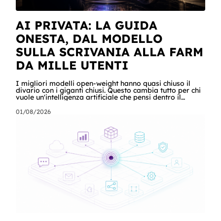
AI PRIVATA: LA GUIDA
ONESTA, DAL MODELLO
SULLA SCRIVANIA ALLA FARM
DA MILLE UTENTI
I migliori modelli open-weight hanno quasi chiuso il
divario con i giganti chiusi. Questo cambia tutto per chi
vuole un'intelligenza artificiale che pensi dentro il
proprio perimetro: sanità, finanza, PA, manifattura,
chiunque abbia dati che non possono uscire. Ma la
01/08/2026
narrazione racconta i benchmark e tace su due cose:
quanto costa davvero, gradino per gradino, e cosa
serve perché un modello in casa sia sovranità e non un
far west privato. Questa guida racconta entrambe, con
esempi per ogni tagli