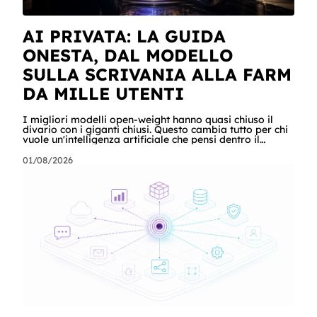
AI PRIVATA: LA GUIDA
ONESTA, DAL MODELLO
SULLA SCRIVANIA ALLA FARM
DA MILLE UTENTI
I migliori modelli open-weight hanno quasi chiuso il
divario con i giganti chiusi. Questo cambia tutto per chi
vuole un'intelligenza artificiale che pensi dentro il
proprio perimetro: sanità, finanza, PA, manifattura,
chiunque abbia dati che non possono uscire. Ma la
01/08/2026
narrazione racconta i benchmark e tace su due cose:
quanto costa davvero, gradino per gradino, e cosa
serve perché un modello in casa sia sovranità e non un
far west privato. Questa guida racconta entrambe, con
esempi per ogni tagli