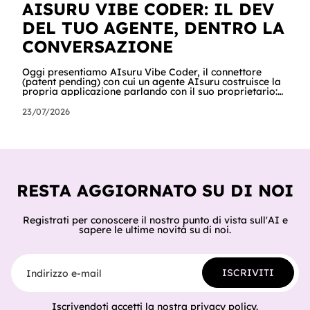
AISURU VIBE CODER: IL DEV
DEL TUO AGENTE, DENTRO LA
CONVERSAZIONE
Oggi presentiamo AIsuru Vibe Coder, il connettore
(patent pending) con cui un agente AIsuru costruisce la
propria applicazione parlando con il suo proprietario:
database, interfacce, form, automazioni e regole di
accesso, nella stessa conversazione in cui vengono
23/07/2026
chiesti. In questo articolo raccontiamo tutto: cosa fa,
come lo fa passo per passo, perché non inventa mai un
dato, come orchestra gli altri connettori della Suite e
del catalogo, cosa ci hanno già costruito tester e clienti,
e cosa sig
RESTA AGGIORNATO SU DI NOI
Registrati per conoscere il nostro punto di vista sull'AI e
sapere le ultime novità su di noi.
Indirizzo e-mail
ISCRIVITI
Iscrivendoti accetti la nostra
privacy policy
.