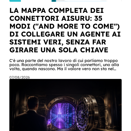
LA MAPPA COMPLETA DEI
CONNETTORI AISURU: 35
MODI ("AND MORE TO COME")
DI COLLEGARE UN AGENTE AI
SISTEMI VERI, SENZA FAR
GIRARE UNA SOLA CHIAVE
C'è una parte del nostro lavoro di cui parliamo troppo
poco. Raccontiamo spesso i singoli connettori, uno alla
volta, quando nascono. Ma il valore vero non sta nel
singolo pezzo: sta nel catalogo intero e in quello che
succede quando i pezzi lavorano insieme. Stamattina
07/08/2026
alle 6, per dire, un agente ha attraversato cinque
sistemi aziendali senza svegliare nessuno: lo scheduler
gli ha aperto la sessione, ha letto una casella condivisa,
ha recuperato un listino da SharePoint, ha calcolato gli
scost