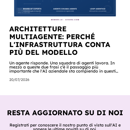
ARCHITETTURE
MULTIAGENTE: PERCHÉ
L'INFRASTRUTTURA CONTA
PIÙ DEL MODELLO
Un agente risponde. Una squadra di agenti lavora. In
mezzo a queste due frasi c'è il passaggio più
importante che l'AI aziendale sta compiendo in questi
mesi: dal chatbot al processo. Si chiamano architetture
multiagente: sistemi in cui più agenti specializzati si
20/07/2026
coordinano per completare un lavoro, ognuno con il
proprio ruolo, la propria conoscenza e le proprie
regole. Non è un tema da laboratorio. Secondo Gartner,
le richieste delle aziende sui sistemi multiagente sono
cresciute del 1.445% i
RESTA AGGIORNATO SU DI NOI
Registrati per conoscere il nostro punto di vista sull'AI e
sapere le ultime novità su di noi.