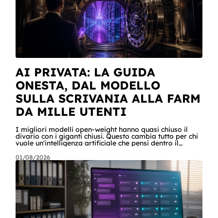
AI PRIVATA: LA GUIDA
ONESTA, DAL MODELLO
SULLA SCRIVANIA ALLA FARM
DA MILLE UTENTI
I migliori modelli open-weight hanno quasi chiuso il
divario con i giganti chiusi. Questo cambia tutto per chi
vuole un'intelligenza artificiale che pensi dentro il
proprio perimetro: sanità, finanza, PA, manifattura,
chiunque abbia dati che non possono uscire. Ma la
01/08/2026
narrazione racconta i benchmark e tace su due cose:
quanto costa davvero, gradino per gradino, e cosa
serve perché un modello in casa sia sovranità e non un
far west privato. Questa guida racconta entrambe, con
esempi per ogni tagli