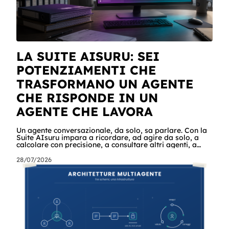
LA SUITE AISURU: SEI
POTENZIAMENTI CHE
TRASFORMANO UN AGENTE
CHE RISPONDE IN UN
AGENTE CHE LAVORA
Un agente conversazionale, da solo, sa parlare. Con la
Suite AIsuru impara a ricordare, ad agire da solo, a
calcolare con precisione, a consultare altri agenti, a
farsi usare come servizio e a costruire la propria
applicazione conversando. Questo articolo racconta
28/07/2026
tutti e sei i connettori originali della Suite, con i casi
reali che girano già in produzione e gli scenari in cui
potreste usarli domani mattina. Cominciamo dalle
scene In un'azienda c'è un agente che tiene sotto
controllo la revis