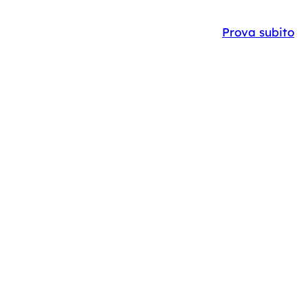
Y
CASE STUDIES
IT
EN
Prova subito
'IA