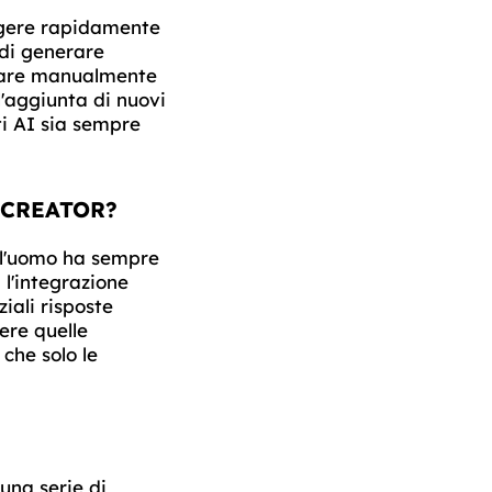
ungere rapidamente
 di generare
reare manualmente
l'aggiunta di nuovi
ti AI sia sempre
NCREATOR?
e l'uomo ha sempre
 l'integrazione
iali risposte
ere quelle
che solo le
una serie di