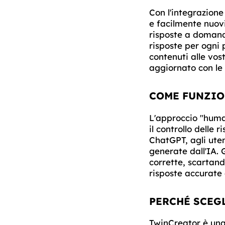
Con l'integrazion
e facilmente nuovi
risposte a domand
risposte per ogni 
contenuti alle vos
aggiornato con le 
COME FUNZIO
L'approccio "human
il controllo delle 
ChatGPT, agli uten
generate dall'IA. 
corrette, scartand
risposte accurate
PERCHÉ SCEG
TwinCreator è una