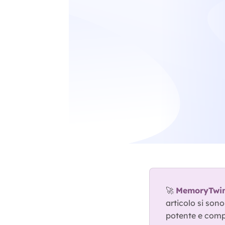
🚀 
MemoryTwin 
articolo si son
potente e comp