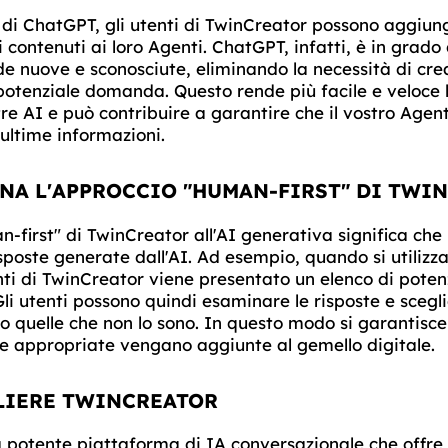
e di ChatGPT, gli utenti di TwinCreator possono aggi
 contenuti ai loro Agenti. ChatGPT, infatti, è in grado
e nuove e sconosciute, eliminando la necessità di c
potenziale domanda. Questo rende più facile e veloce 
tre AI e può contribuire a garantire che il vostro Agen
ultime informazioni.
NA L'APPROCCIO "HUMAN-FIRST" DI TWI
-first" di TwinCreator all'AI generativa significa ch
risposte generate dall'AI. Ad esempio, quando si utilizza
ti di TwinCreator viene presentato un elenco di potenz
Gli utenti possono quindi esaminare le risposte e scegli
o quelle che non lo sono. In questo modo si garantisce 
 e appropriate vengano aggiunte al gemello digitale.
LIERE TWINCREATOR
 potente piattaforma di IA conversazionale che offre 