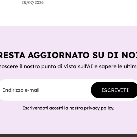
farsi usare come servizio e a costruire la
28/07/2026
propria applicazione conversando. Questo
articolo racconta tutti e sei i connettori
originali della Suite, con i casi reali che
girano già in produzione e gli scenari in
cui potreste usarli domani mattina.
Cominciamo dalle scene In un'azienda c'è
un agente che tiene sotto controllo la
revis
RESTA AGGIORNATO SU DI NO
oscere il nostro punto di vista sull'AI e sapere le ultim
dirizzo e-mail
ISCRIVITI
Iscrivendoti accetti la nostra
privacy policy
.