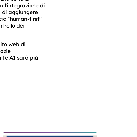
n l'integrazione di
i di aggiungere
cio "human-first"
trollo dei
sito web di
razie
ente AI sarà più