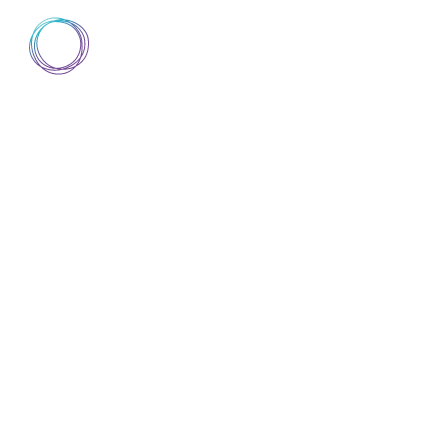
AIsuru
▼
SCOPRI AISURU
DOCUMENTAZIONE
D
SCOPRI AISURU
DOCUMENTAZIONE
D
BLOG
ABOUT
TRUST CENTER
L'APPROCCIO
GENERATIVA