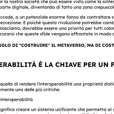
er la nostra società che può essere visto come la sinte
parte digitale, diventando di fatto una zona crepuscol
ade, a un potenziale enorme fanno da contraltare sfide
eccezione. E poiché questa rivoluzione potrebbe camb
osciamo, dovrebbe essere una priorità per tutti colo
icurarsi che queste sfide vengano affrontate in modo
SOLO DI "COSTRUIRE" IL METAVERSO, MA DI COS
ERABILITÀ È LA CHIAVE PER UN
 quella di rendere l'interoperabilità una proprietà disti
mente una delle più critiche.
interoperabilità
ignifica creare un sistema unificante che permetta ai 