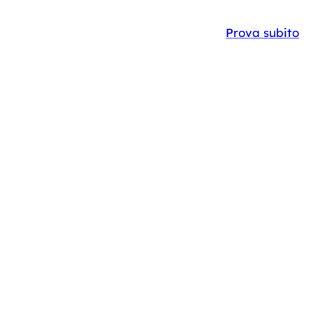
Y
CASE STUDIES
IT
EN
Prova subito
O:
NTE