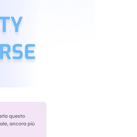
arla questo 
ale, ancora più 