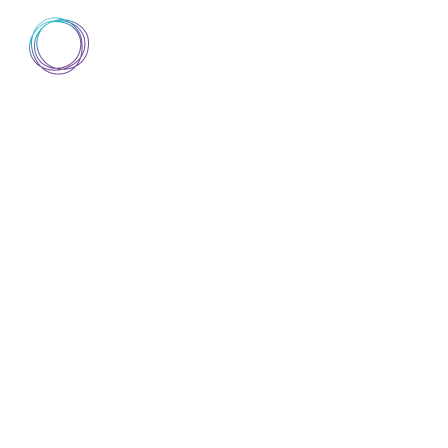
AIsuru
▼
SCOPRI AISURU
DOCUMENTAZIONE
D
SCOPRI AISURU
DOCUMENTAZIONE
D
BLOG
ABOUT
TRUST CENTER
INTEROPERAB
CHE COS'È E 