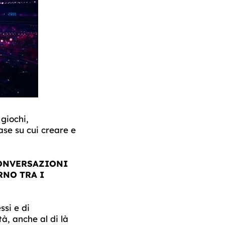
giochi,
base su cui creare e
CONVERSAZIONI
RNO TRA I
ssi e di
à, anche al di là