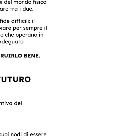
si del mondo fisico
are tra i due.
 difficili: il
iare per sempre il
ro che operano in
 adeguato.
TRUIRLO BENE.
 FUTURO
ntiva del
suoi nodi di essere