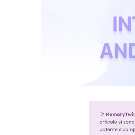
🚀 
MemoryTwin 
articolo si son
potente e comp