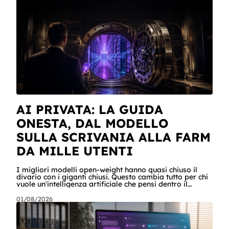
AI PRIVATA: LA GUIDA
ONESTA, DAL MODELLO
SULLA SCRIVANIA ALLA FARM
DA MILLE UTENTI
I migliori modelli open-weight hanno quasi chiuso il
divario con i giganti chiusi. Questo cambia tutto per chi
vuole un'intelligenza artificiale che pensi dentro il
proprio perimetro: sanità, finanza, PA, manifattura,
chiunque abbia dati che non possono uscire. Ma la
01/08/2026
narrazione racconta i benchmark e tace su due cose:
quanto costa davvero, gradino per gradino, e cosa
serve perché un modello in casa sia sovranità e non un
far west privato. Questa guida racconta entrambe, con