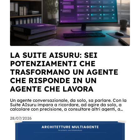
esempi per ogni tagli
LA SUITE AISURU: SEI
POTENZIAMENTI CHE
TRASFORMANO UN AGENTE
CHE RISPONDE IN UN
AGENTE CHE LAVORA
Un agente conversazionale, da solo, sa parlare. Con la
Suite AIsuru impara a ricordare, ad agire da solo, a
calcolare con precisione, a consultare altri agenti, a
farsi usare come servizio e a costruire la propria
applicazione conversando. Questo articolo racconta
28/07/2026
tutti e sei i connettori originali della Suite, con i casi
reali che girano già in produzione e gli scenari in cui
potreste usarli domani mattina. Cominciamo dalle
scene In un'azienda c'è un agente che tiene sotto
controllo la revis