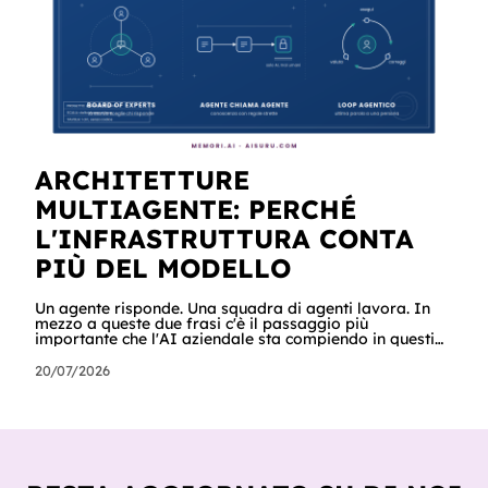
ARCHITETTURE
MULTIAGENTE: PERCHÉ
L'INFRASTRUTTURA CONTA
PIÙ DEL MODELLO
Un agente risponde. Una squadra di agenti lavora. In
mezzo a queste due frasi c'è il passaggio più
importante che l'AI aziendale sta compiendo in questi
mesi: dal chatbot al processo. Si chiamano architetture
multiagente: sistemi in cui più agenti specializzati si
20/07/2026
coordinano per completare un lavoro, ognuno con il
proprio ruolo, la propria conoscenza e le proprie
regole. Non è un tema da laboratorio. Secondo Gartner,
le richieste delle aziende sui sistemi multiagente sono
cresciute del 1.445% i