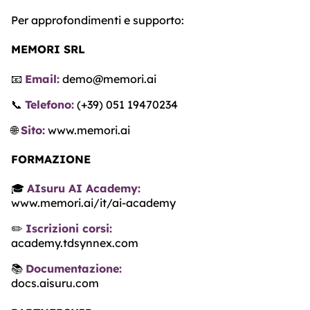
Per approfondimenti e supporto:
MEMORI SRL
📧
Email:
demo@memori.ai
📞
Telefono:
(+39) 051 19470234
🌐
Sito:
www.memori.ai
FORMAZIONE
🎓
AIsuru AI Academy:
www.memori.ai/it/ai-academy
✏️
Iscrizioni corsi:
academy.tdsynnex.com
📚
Documentazione:
docs.aisuru.com