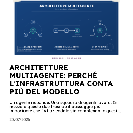
tutti e sei i connettori originali della Suite, con i casi
reali che girano già in produzione e gli scenari in cui
potreste usarli domani mattina. Cominciamo dalle
scene In un'azienda c'è un agente che tiene sotto
controllo la revis
ARCHITETTURE
MULTIAGENTE: PERCHÉ
L'INFRASTRUTTURA CONTA
PIÙ DEL MODELLO
Un agente risponde. Una squadra di agenti lavora. In
mezzo a queste due frasi c'è il passaggio più
importante che l'AI aziendale sta compiendo in questi
mesi: dal chatbot al processo. Si chiamano architetture
multiagente: sistemi in cui più agenti specializzati si
20/07/2026
coordinano per completare un lavoro, ognuno con il
proprio ruolo, la propria conoscenza e le proprie
regole. Non è un tema da laboratorio. Secondo Gartner,