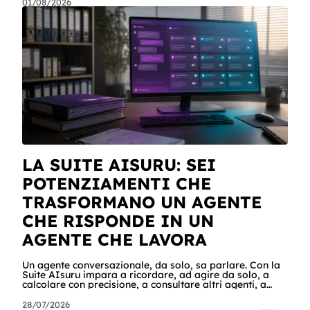
chiunque abbia dati che non possono uscire. Ma la
01/08/2026
narrazione racconta i benchmark e tace su due cose:
quanto costa davvero, gradino per gradino, e cosa
serve perché un modello in casa sia sovranità e non un
far west privato. Questa guida racconta entrambe, con
esempi per ogni tagli
LA SUITE AISURU: SEI
POTENZIAMENTI CHE
TRASFORMANO UN AGENTE
CHE RISPONDE IN UN
AGENTE CHE LAVORA
Un agente conversazionale, da solo, sa parlare. Con la
Suite AIsuru impara a ricordare, ad agire da solo, a
calcolare con precisione, a consultare altri agenti, a
farsi usare come servizio e a costruire la propria
applicazione conversando. Questo articolo racconta
28/07/2026