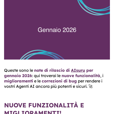
ABOUT
TRUST
CENTER
Queste sono le
note di rilascio di
AIsuru
per
gennaio 2026
: qui troverai le
nuove funzionalità
, i
miglioramenti
e le
correzioni di bug
per rendere i
vostri Agenti AI ancora più potenti e sicuri. 🚀
NUOVE FUNZIONALITÀ E
MIGLIORAMENTI!