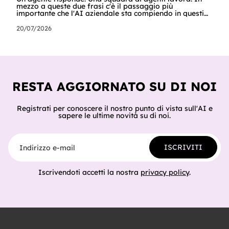
mezzo a queste due frasi c'è il passaggio più
importante che l'AI aziendale sta compiendo in questi
mesi: dal chatbot al processo. Si chiamano architetture
multiagente: sistemi in cui più agenti specializzati si
20/07/2026
coordinano per completare un lavoro, ognuno con il
proprio ruolo, la propria conoscenza e le proprie
regole. Non è un tema da laboratorio. Secondo Gartner,
le richieste delle aziende sui sistemi multiagente sono
cresciute del 1.445% i
RESTA AGGIORNATO SU DI NOI
Registrati per conoscere il nostro punto di vista sull'AI e
sapere le ultime novità su di noi.
Indirizzo e-mail
ISCRIVITI
Iscrivendoti accetti la nostra
privacy policy
.