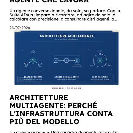
Un agente conversazionale, da solo, sa parlare. Con la
Suite AIsuru impara a ricordare, ad agire da solo, a
calcolare con precisione, a consultare altri agenti, a
farsi usare come servizio e a costruire la propria
applicazione conversando. Questo articolo racconta
28/07/2026
tutti e sei i connettori originali della Suite, con i casi
reali che girano già in produzione e gli scenari in cui
potreste usarli domani mattina. Cominciamo dalle
scene In un'azienda c'è un agente che tiene sotto
controllo la revis
ARCHITETTURE
MULTIAGENTE: PERCHÉ
L'INFRASTRUTTURA CONTA
PIÙ DEL MODELLO
Un agente risponde. Una squadra di agenti lavora. In