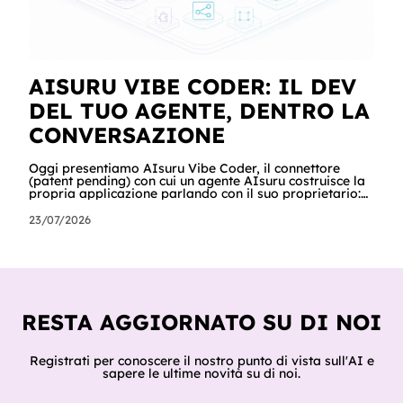
AISURU VIBE CODER: IL DEV
DEL TUO AGENTE, DENTRO LA
CONVERSAZIONE
Oggi presentiamo AIsuru Vibe Coder, il connettore
(patent pending) con cui un agente AIsuru costruisce la
propria applicazione parlando con il suo proprietario:
database, interfacce, form, automazioni e regole di
accesso, nella stessa conversazione in cui vengono
23/07/2026
chiesti. In questo articolo raccontiamo tutto: cosa fa,
come lo fa passo per passo, perché non inventa mai un
dato, come orchestra gli altri connettori della Suite e
del catalogo, cosa ci hanno già costruito tester e clienti,
e cosa sig
RESTA AGGIORNATO SU DI NOI
Registrati per conoscere il nostro punto di vista sull'AI e
sapere le ultime novità su di noi.