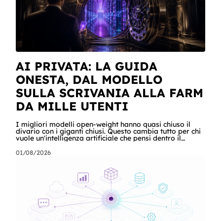
AI PRIVATA: LA GUIDA
ONESTA, DAL MODELLO
SULLA SCRIVANIA ALLA FARM
DA MILLE UTENTI
I migliori modelli open-weight hanno quasi chiuso il
divario con i giganti chiusi. Questo cambia tutto per chi
vuole un'intelligenza artificiale che pensi dentro il
proprio perimetro: sanità, finanza, PA, manifattura,
chiunque abbia dati che non possono uscire. Ma la
01/08/2026
narrazione racconta i benchmark e tace su due cose:
quanto costa davvero, gradino per gradino, e cosa
serve perché un modello in casa sia sovranità e non un
far west privato. Questa guida racconta entrambe, con
esempi per ogni tagli