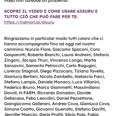
video non sarebbe un problema.
SCOPRI IL VIDEO E COME USARE AISURU E
TUTTO CIÒ CHE PUÒ FARE PER TE:
https://memori.ai/aisuru
Ringraziamo in particolar modo tutti coloro che ci
hanno accompagnato fino ad oggi nel nostro
cammino: Nunzio Fiore, Giacomo Spaconi, Cora
Gasparotti, Roberta Bianchi, Laura Andreini, Stefano
Zingoni, Jacopo Thun, Vincenzo Longo, Marta
Sansavini, Samanta Petrocchi, Carlo Ragugini,
Lorenzo Stagnoli, Diego Pizzocaro, Tiziana Tavella,
Gianluca Bertani, Nicola Zambello, Natascia Farci,
Stefano Lampis, Daniele Monaco, Luca Villanini,
Federico Bruno, Marco Giammetti, Massimiliano
Davoli, H-FARM, Riccardo Donadon, Davide
Dellacasa, Febo Leondini, Daniel Pezzettone,
Giangiacomo Gallerani, Andrea Cova, Gianluca Cova,
Simone Coatto, Giovanni Guerrato, Stefano Davitti,
Jennifer Mancini, Daria Profili, Silvio Pola, Fabio