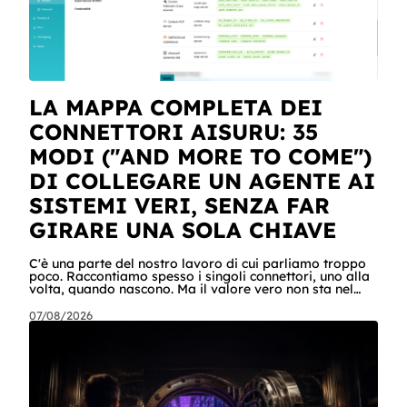
LA MAPPA COMPLETA DEI
CONNETTORI AISURU: 35
MODI ("AND MORE TO COME")
DI COLLEGARE UN AGENTE AI
SISTEMI VERI, SENZA FAR
GIRARE UNA SOLA CHIAVE
C'è una parte del nostro lavoro di cui parliamo troppo
poco. Raccontiamo spesso i singoli connettori, uno alla
volta, quando nascono. Ma il valore vero non sta nel
singolo pezzo: sta nel catalogo intero e in quello che
succede quando i pezzi lavorano insieme. Stamattina
07/08/2026
alle 6, per dire, un agente ha attraversato cinque
sistemi aziendali senza svegliare nessuno: lo scheduler
gli ha aperto la sessione, ha letto una casella condivisa,
ha recuperato un listino da SharePoint, ha calcolato gli
scost