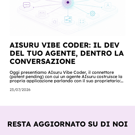
AISURU VIBE CODER: IL DEV
DEL TUO AGENTE, DENTRO LA
CONVERSAZIONE
Oggi presentiamo AIsuru Vibe Coder, il connettore
(patent pending) con cui un agente AIsuru costruisce la
propria applicazione parlando con il suo proprietario:
database, interfacce, form, automazioni e regole di
accesso, nella stessa conversazione in cui vengono
23/07/2026
chiesti. In questo articolo raccontiamo tutto: cosa fa,
come lo fa passo per passo, perché non inventa mai un
dato, come orchestra gli altri connettori della Suite e
del catalogo, cosa ci hanno già costruito tester e clienti,
e cosa sig
RESTA AGGIORNATO SU DI NOI