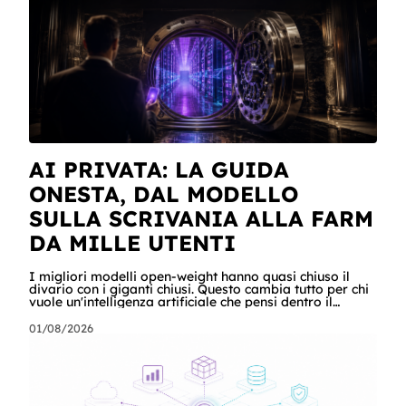
ha recuperato un listino da SharePoint, ha calcolato gli
scost
AI PRIVATA: LA GUIDA
ONESTA, DAL MODELLO
SULLA SCRIVANIA ALLA FARM
DA MILLE UTENTI
I migliori modelli open-weight hanno quasi chiuso il
divario con i giganti chiusi. Questo cambia tutto per chi
vuole un'intelligenza artificiale che pensi dentro il
proprio perimetro: sanità, finanza, PA, manifattura,
chiunque abbia dati che non possono uscire. Ma la
01/08/2026
narrazione racconta i benchmark e tace su due cose:
quanto costa davvero, gradino per gradino, e cosa
serve perché un modello in casa sia sovranità e non un
far west privato. Questa guida racconta entrambe, con
esempi per ogni tagli