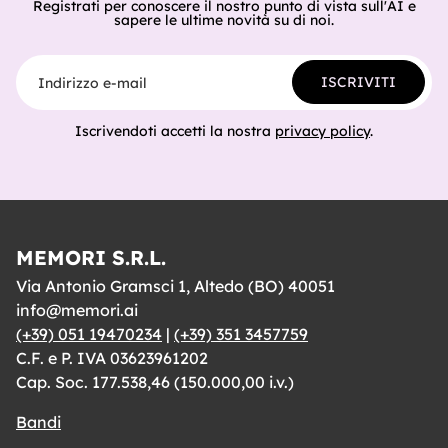
Registrati per conoscere il nostro punto di vista sull'AI e
sapere le ultime novità su di noi.
Indirizzo e-mail
ISCRIVITI
Iscrivendoti accetti la nostra
privacy policy
.
MEMORI S.R.L.
Via Antonio Gramsci 1, Altedo (BO) 40051
info@memori.ai
(+39) 051 19470234
|
(+39) 351 3457759
C.F. e P. IVA 03623961202
Cap. Soc. 177.538,46 (150.000,00 i.v.)
Bandi