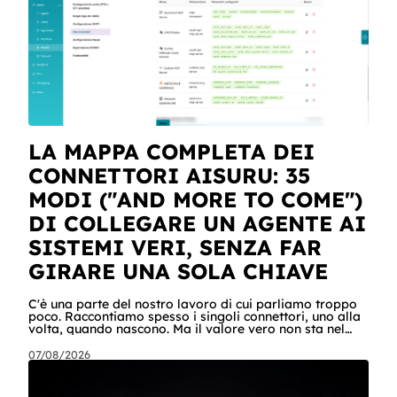
LA MAPPA COMPLETA DEI
CONNETTORI AISURU: 35
MODI ("AND MORE TO COME")
DI COLLEGARE UN AGENTE AI
SISTEMI VERI, SENZA FAR
GIRARE UNA SOLA CHIAVE
C'è una parte del nostro lavoro di cui parliamo troppo
poco. Raccontiamo spesso i singoli connettori, uno alla
volta, quando nascono. Ma il valore vero non sta nel
singolo pezzo: sta nel catalogo intero e in quello che
succede quando i pezzi lavorano insieme. Stamattina
07/08/2026
alle 6, per dire, un agente ha attraversato cinque
sistemi aziendali senza svegliare nessuno: lo scheduler
gli ha aperto la sessione, ha letto una casella condivisa,