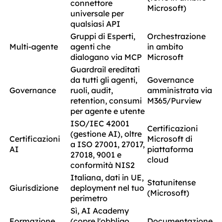
connettore
Microsoft)
universale per
qualsiasi API
Gruppi di Esperti,
Orchestrazione
Multi-agente
agenti che
in ambito
dialogano via MCP
Microsoft
Guardrail ereditati
da tutti gli agenti,
Governance
Governance
ruoli, audit,
amministrata via
retention, consumi
M365/Purview
per agente e utente
ISO/IEC 42001
Certificazioni
(gestione AI), oltre
Certificazioni
Microsoft di
a ISO 27001, 27017,
AI
piattaforma
27018, 9001 e
cloud
conformità NIS2
Italiana, dati in UE,
Statunitense
Giurisdizione
deployment nel tuo
(Microsoft)
perimetro
Sì, AI Academy
Formazione
(copre l'obbligo
Documentazione