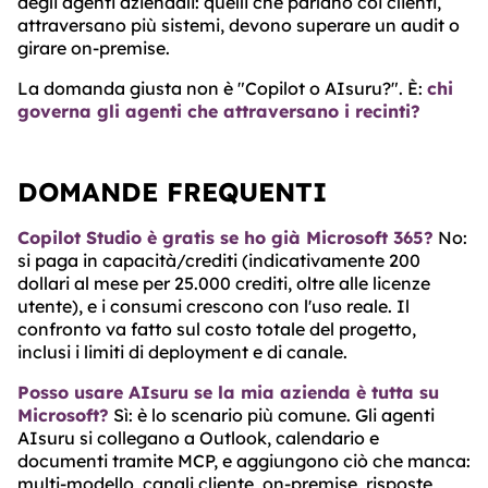
degli agenti aziendali: quelli che parlano coi clienti,
attraversano più sistemi, devono superare un audit o
girare on-premise.
La domanda giusta non è "Copilot o AIsuru?". È:
chi
governa gli agenti che attraversano i recinti?
DOMANDE FREQUENTI
Copilot Studio è gratis se ho già Microsoft 365?
No:
si paga in capacità/crediti (indicativamente 200
dollari al mese per 25.000 crediti, oltre alle licenze
utente), e i consumi crescono con l'uso reale. Il
confronto va fatto sul costo totale del progetto,
inclusi i limiti di deployment e di canale.
Posso usare AIsuru se la mia azienda è tutta su
Microsoft?
Sì: è lo scenario più comune. Gli agenti
AIsuru si collegano a Outlook, calendario e
documenti tramite MCP, e aggiungono ciò che manca:
multi-modello, canali cliente, on-premise, risposte