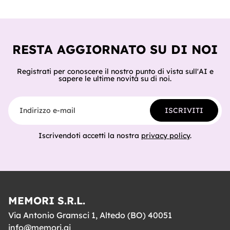
come lo fa passo per passo, perché non inventa mai un
dato, come orchestra gli altri connettori della Suite e
del catalogo, cosa ci hanno già costruito tester e clienti,
e cosa sig
RESTA AGGIORNATO SU DI NOI
Registrati per conoscere il nostro punto di vista sull'AI e
sapere le ultime novità su di noi.
Indirizzo e-mail
ISCRIVITI
Iscrivendoti accetti la nostra
privacy policy
.
MEMORI S.R.L.
Via Antonio Gramsci 1, Altedo (BO) 40051
info@memori.ai