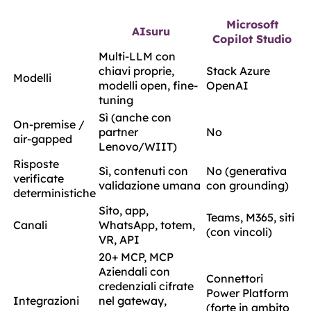
Microsoft
AIsuru
Copilot Studio
Multi-LLM con
chiavi proprie,
Stack Azure
Modelli
modelli open, fine-
OpenAI
tuning
Sì (anche con
On-premise /
partner
No
air-gapped
Lenovo/WIIT)
Risposte
Sì, contenuti con
No (generativa
verificate
validazione umana
con grounding)
deterministiche
Sito, app,
Teams, M365, siti
Canali
WhatsApp, totem,
(con vincoli)
VR, API
20+ MCP, MCP
Aziendali con
Connettori
credenziali cifrate
Power Platform
Integrazioni
nel gateway,
(forte in ambito