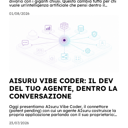
divario con i giganti chiusi. Questo cambia tutto per chi
vuole un'intelligenza artificiale che pensi dentro il
proprio perimetro: sanità, finanza, PA, manifattura,
chiunque abbia dati che non possono uscire. Ma la
01/08/2026
narrazione racconta i benchmark e tace su due cose:
quanto costa davvero, gradino per gradino, e cosa
serve perché un modello in casa sia sovranità e non un
far west privato. Questa guida racconta entrambe, con
esempi per ogni tagli
AISURU VIBE CODER: IL DEV
DEL TUO AGENTE, DENTRO LA
CONVERSAZIONE
Oggi presentiamo AIsuru Vibe Coder, il connettore
(patent pending) con cui un agente AIsuru costruisce la
propria applicazione parlando con il suo proprietario:
database, interfacce, form, automazioni e regole di
accesso, nella stessa conversazione in cui vengono
23/07/2026
chiesti. In questo articolo raccontiamo tutto: cosa fa,