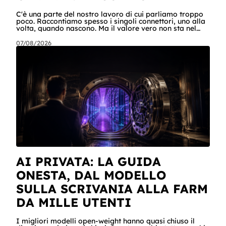
C'è una parte del nostro lavoro di cui parliamo troppo
poco. Raccontiamo spesso i singoli connettori, uno alla
volta, quando nascono. Ma il valore vero non sta nel
singolo pezzo: sta nel catalogo intero e in quello che
succede quando i pezzi lavorano insieme. Stamattina
07/08/2026
alle 6, per dire, un agente ha attraversato cinque
sistemi aziendali senza svegliare nessuno: lo scheduler
gli ha aperto la sessione, ha letto una casella condivisa,
ha recuperato un listino da SharePoint, ha calcolato gli
scost
AI PRIVATA: LA GUIDA
ONESTA, DAL MODELLO
SULLA SCRIVANIA ALLA FARM
DA MILLE UTENTI
I migliori modelli open-weight hanno quasi chiuso il