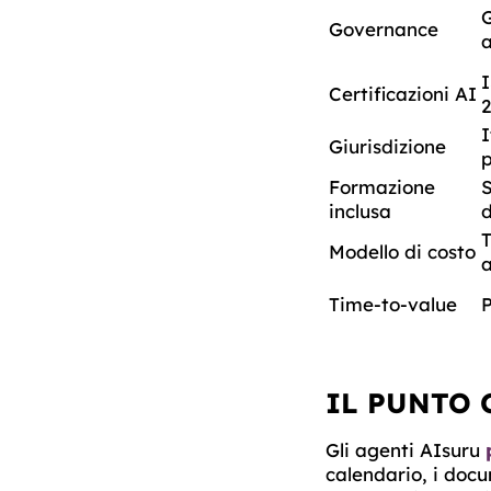
G
Governance
a
I
Certificazioni AI
2
I
Giurisdizione
Formazione
S
inclusa
d
T
Modello di costo
Time-to-value
P
IL PUNTO 
Gli agenti AIsuru
calendario, i docu