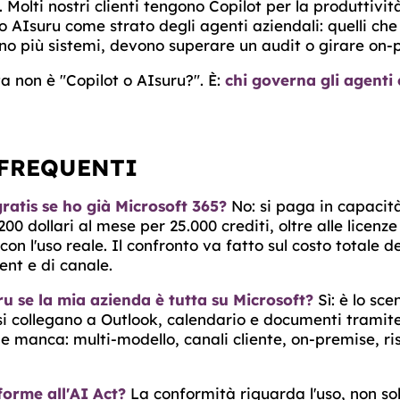
. Molti nostri clienti tengono Copilot per la produttivi
 AIsuru come strato degli agenti aziendali: quelli che
ano più sistemi, devono superare un audit o girare on-
 non è "Copilot o AIsuru?". È:
chi governa gli agenti
FREQUENTI
gratis se ho già Microsoft 365?
No: si paga in capacità
0 dollari al mese per 25.000 crediti, oltre alle licenze 
n l'uso reale. Il confronto va fatto sul costo totale de
ent e di canale.
u se la mia azienda è tutta su Microsoft?
Sì: è lo sc
 si collegano a Outlook, calendario e documenti tramit
 manca: multi-modello, canali cliente, on-premise, ris
forme all'AI Act?
La conformità riguarda l'uso, non sol