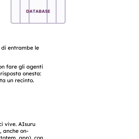
 di entrambe le
n fare gli agenti
risposta onesta:
nta un recinto.
ci vive. AIsuru
n, anche on-
, totem, app), con