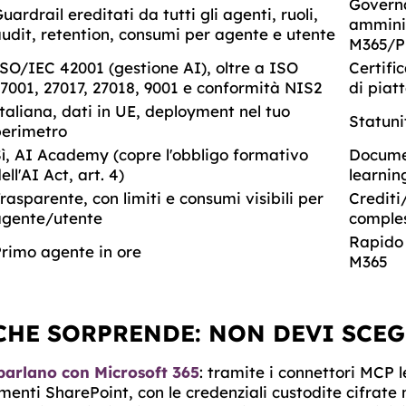
Govern
uardrail ereditati da tutti gli agenti, ruoli,
ammini
udit, retention, consumi per agente e utente
M365/P
SO/IEC 42001 (gestione AI), oltre a ISO
Certifi
7001, 27017, 27018, 9001 e conformità NIS2
di piat
taliana, dati in UE, deployment nel tuo
Statuni
perimetro
ì, AI Academy (copre l'obbligo formativo
Docume
ell'AI Act, art. 4)
learnin
rasparente, con limiti e consumi visibili per
Crediti
agente/utente
comples
Rapido 
rimo agente in ore
M365
CHE SORPRENDE: NON DEVI SCEG
parlano con Microsoft 365
: tramite i connettori MCP l
menti SharePoint, con le credenziali custodite cifrat