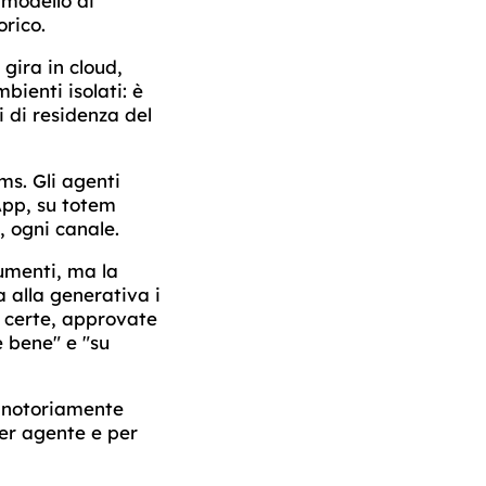
l modello di
orico.
gira in cloud,
ienti isolati: è
i di residenza del
ms. Gli agenti
App, su totem
, ogni canale.
umenti, ma la
a alla generativa i
e certe, approvate
e bene" e "su
è notoriamente
per agente e per