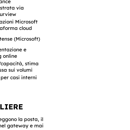
ance
strata via
urview
cazioni Microsoft
taforma cloud
tense (Microsoft)
ntazione e
g online
/capacità, stima
sa sui volumi
per casi interni
LIERE
eggono la posta, il
e nel gateway e mai