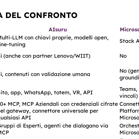
A DEL CONFRONTO
AIsuru
Microso
ulti-LLM con chiavi proprie, modelli open,
Stack 
ine-tuning
ì (anche con partner Lenovo/WIIT)
No
No (gen
ì, contenuti con validazione umana
ground
Teams, 
ito, app, WhatsApp, totem, VR, API
vincoli)
0+ MCP, MCP Aziendali con credenziali cifrate
Connet
el gateway, connettore universale per
Platfor
ualsiasi API
Microso
ruppi di Esperti, agenti che dialogano via
Orchest
MCP
Microso