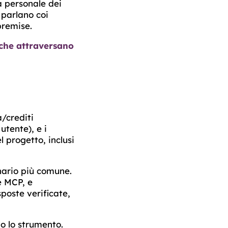
tà personale dei
 parlano coi
premise.
 che attraversano
/crediti
utente), e i
l progetto, inclusi
enario più comune.
e MCP, e
poste verificate,
o lo strumento.