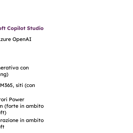
ft Copilot Studio
Azure OpenAI
erativa con
ing)
M365, siti (con
tori Power
m (forte in ambito
ft)
razione in ambito
ft