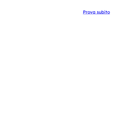
Y
CASE STUDIES
IT
EN
Prova subito
T
ER
ENDA?