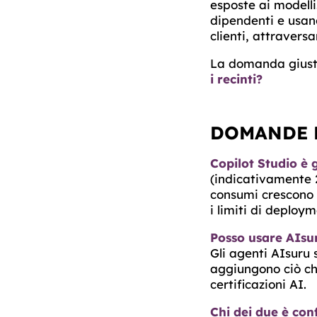
esposte ai modelli
dipendenti e usano
clienti, attravers
La domanda giusta
i recinti?
DOMANDE 
Copilot Studio è 
(indicativamente 20
consumi crescono co
i limiti di deploym
Posso usare AIsur
Gli agenti AIsuru
aggiungono ciò che
certificazioni AI.
Chi dei due è con