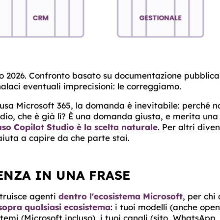
io 2026. Confronto basato su documentazione pubblica
laci eventuali imprecisioni: le correggiamo.
usa Microsoft 365, la domanda è inevitabile: perché no
dio, che è già lì? È una domanda giusta, e merita una 
uso Copilot Studio è la scelta naturale
. Per altri dive
iuta a capire da che parte stai.
ENZA IN UNA FRASE
struisce agenti
dentro l'ecosistema Microsoft
, per chi 
sopra qualsiasi ecosistema
: i tuoi modelli (anche ope
stemi (Microsoft incluso), i tuoi canali (sito, WhatsApp