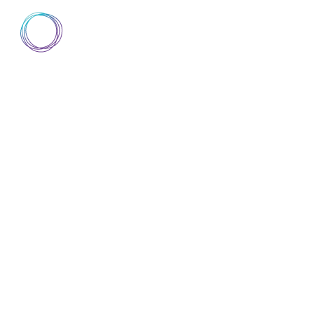
AIsuru
▼
SCOPRI AISURU
DOCUMENTAZIONE
D
SCOPRI AISURU
DOCUMENTAZIONE
D
BLOG
ABOUT
TRUST CENTER
AISURU VS M
STUDIO: QUA
GLI AGENTI A