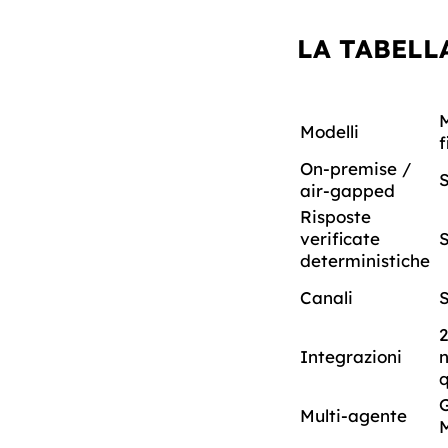
LA TABELL
M
Modelli
f
On-premise /
S
air-gapped
Risposte
verificate
S
deterministiche
Canali
S
2
Integrazioni
n
q
G
Multi-agente