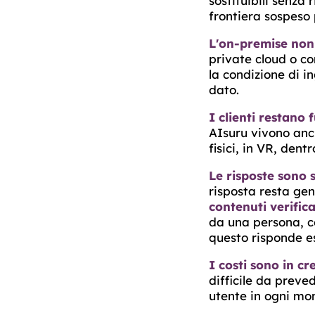
sostituibili senza 
frontiera sospeso 
L'on-premise non 
private cloud o c
la condizione di i
dato.
I clienti restano f
AIsuru vivono anc
fisici, in VR, den
Le risposte sono
risposta resta gene
contenuti verifica
da una persona, co
questo risponde e
I costi sono in cre
difficile da preve
utente in ogni mom