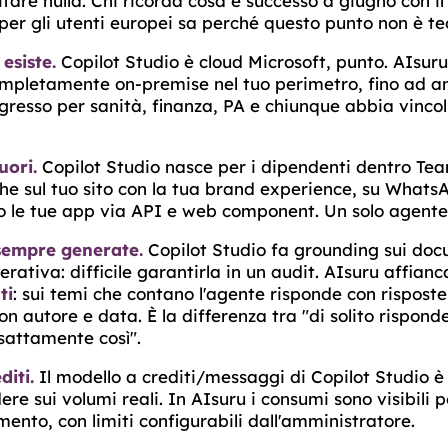
rifare nulla. Chi ricorda cosa è successo a giugno con i
per gli utenti europei sa perché questo punto non è te
esiste.
Copilot Studio è cloud Microsoft, punto. AIsuru 
ompletamente on-premise nel tuo perimetro, fino ad amb
ngresso per sanità, finanza, PA e chiunque abbia vincol
uori.
Copilot Studio nasce per i dipendenti dentro Tea
he sul tuo sito con la tua brand experience, su Whats
tro le tue app via API e web component. Un solo agente
 sempre generate.
Copilot Studio fa grounding sui doc
rativa: difficile garantirla in un audit. AIsuru affianc
ti
: sui temi che contano l'agente risponde con rispost
n autore e data. È la differenza tra "di solito rispond
sattamente così".
diti.
Il modello a crediti/messaggi di Copilot Studio 
dere sui volumi reali. In AIsuru i consumi sono visibili 
ento, con limiti configurabili dall'amministratore.