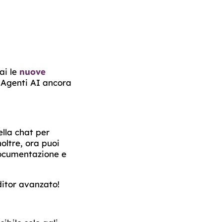
rai le
nuove
i Agenti AI ancora
ella chat per
oltre, ora puoi
documentazione e
ditor avanzato!