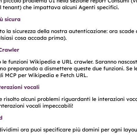
 piccolo problema UI nella sezione report Consumi (vis
 tenant) che impattava alcuni Agenti specifici.
ù sicura
o la sicurezza della nostra autenticazione: ora scade 
lsiasi cosa accada prima).
Crawler
le funzioni Wikipedia e URL crawler. Saranno nascoste
amo preparando a dismettere queste due funzioni. Se le
li MCP per Wikipedia e Fetch URL.
terazioni vocali
risolto alcuni problemi riguardanti le interazioni vocal
nterazioni vocali impeccabili!
d
ividimi ora puoi specificare più domini per ogni layou