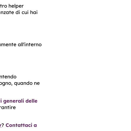
stro helper
nzate di cui hai
amente all'interno
antendo
isogno, quando ne
 generali delle
rantire
y
?
Contattaci a