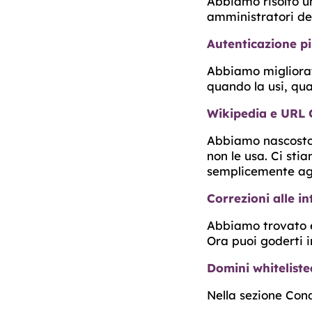
Abbiamo risolto un
amministratori del
Autenticazione pi
Abbiamo migliorat
quando la usi, qua
Wikipedia e URL 
Abbiamo nascosto 
non le usa. Ci sti
semplicemente ag
Correzioni alle in
Abbiamo trovato e 
Ora puoi goderti i
Domini whiteliste
Nella sezione Cond