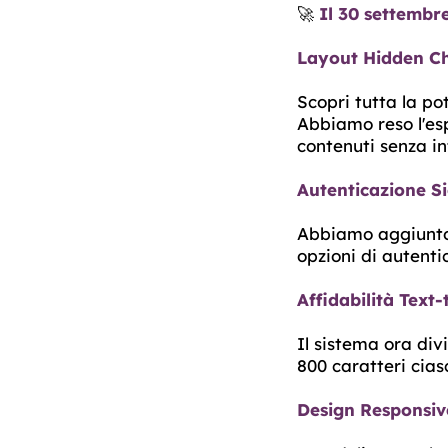
🚀
Il 30 settembr
Layout Hidden Ch
Scopri tutta la po
Abbiamo reso l'esp
contenuti senza in
Autenticazione S
Abbiamo aggiunto 
opzioni di autentic
Affidabilità Text
Il sistema ora div
800 caratteri cias
Design Responsive