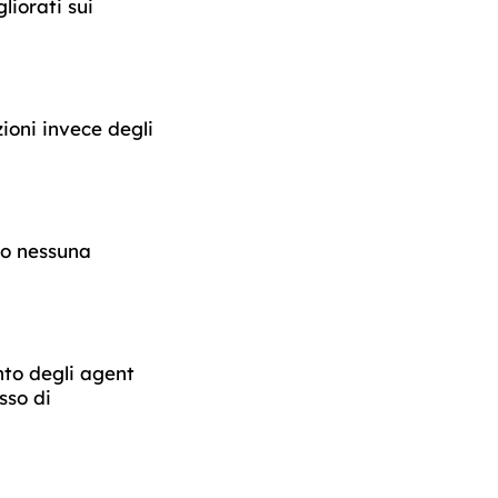
liorati sui
ioni invece degli
do nessuna
nto degli agent
sso di