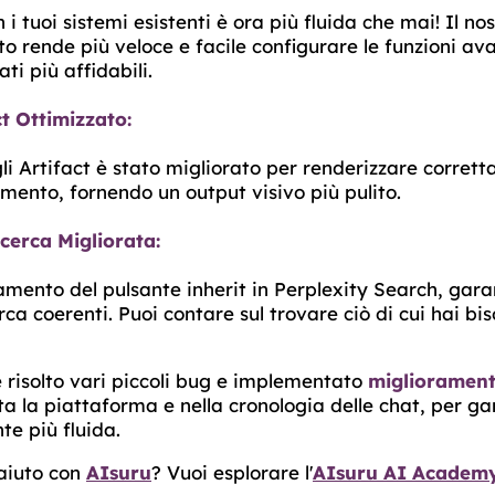
i tuoi sistemi esistenti è ora più fluida che mai! Il no
 rende più veloce e facile configurare le funzioni ava
ati più affidabili.
t Ottimizzato:
li Artifact è stato migliorato per renderizzare corrett
mento, fornendo un output visivo più pulito.
icerca Migliorata:
tamento del pulsante inherit in Perplexity Search, gar
erca coerenti. Puoi contare sul trovare ciò di cui hai b
 risolto vari piccoli bug e implementato
miglioramenti
ta la piattaforma e nella cronologia delle chat, per ga
te più fluida.
 aiuto con
AIsuru
? Vuoi esplorare l'
AIsuru AI Academ