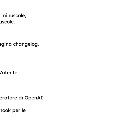
e minuscole,
uscole.
pagina changelog.
t/utente
eratore di OpenAI
hook per le