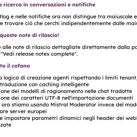
a ricerca in conversazioni e notifiche
tlog e nelle notifiche ora non distingue tra maiuscole 
le trovare ciò che cerchi indipendentemente dalle mai
queste note di rilascio!
alle note di rilascio dettagliate direttamente dalla 
"Vedi release notes complete".
to il cofano
a logica di creazione agenti rispettando i limiti tenan
 traduzione con caching intelligente
ione dei modelli di ragionamento nelle chat tradotte
ione dei caratteri UTF-8 nell'importazione documenti
 ora stiamo usando Mistral Moderator invece del mod
zzare server europei
ile impostare parametri dinamici negli header dei web
nzate