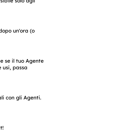
ibile solo agli
dopo un'ora (o
 se il tuo Agente
 usi, passa
i con gli Agenti.
t!