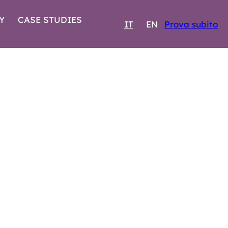
Y
CASE STUDIES
IT
EN
Prova subito
 2025