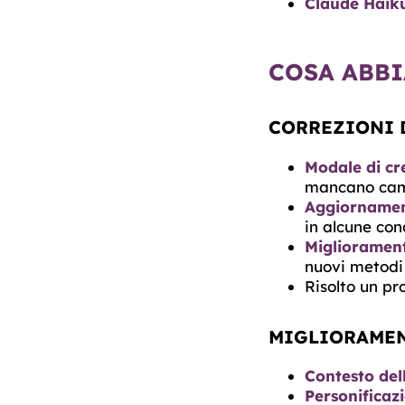
Claude Haiku
COSA ABBI
CORREZIONI 
Modale di cr
mancano camp
Aggiornamen
in alcune con
Migliorament
nuovi metodi
Risolto un pr
MIGLIORAMEN
Contesto dell
Personificaz