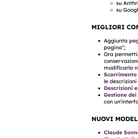
su Anthr
su Googl
MIGLIORI CON
Aggiunta
pag
pagina";
Ora permett
conservazione
modificarla n
Scorrimento 
le descrizioni
Descrizioni e
Gestione dei 
con un'interf
NUOVI MODELL
Claude Sonne