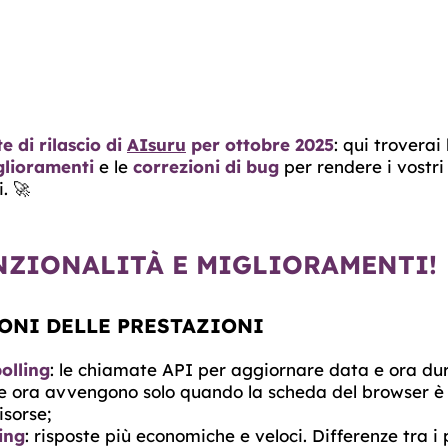
e di rilascio di
AIsuru
per ottobre 2025
: qui troverai
glioramenti
e le
correzioni di bug
per rendere i vostr
. 🚀
NZIONALITÀ E MIGLIORAMENTI!
ONI DELLE PRESTAZIONI
olling
: le chiamate API per aggiornare data e ora du
e ora avvengono solo quando la scheda del browser è a
isorse;
ing
: risposte più economiche e veloci. Differenze tra i 