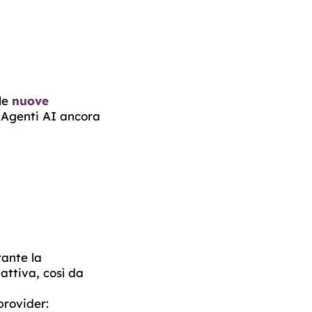
 le
nuove
i Agenti AI ancora
rante la
ttiva, così da
provider: