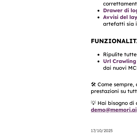
correttament
Drawer di lo
Avvisi del la
artefatti sia 
FUNZIONALIT
Ripulite tutt
Url Crawling
dai nuovi MCP
🛠️ Come sempre, 
prestazioni su tut
💡 Hai bisogno di
demo@memori.ai
17/10/2025