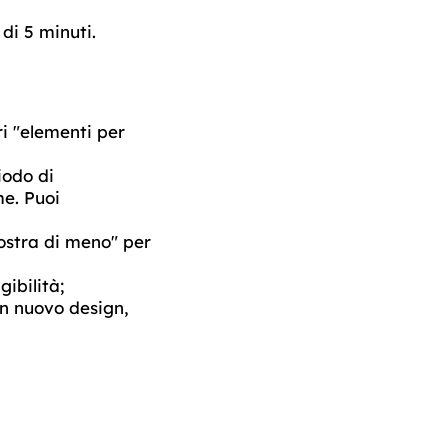
di 5 minuti.
ri "elementi per
iodo di
me. Puoi
ostra di meno" per
ibilità;
un nuovo design,