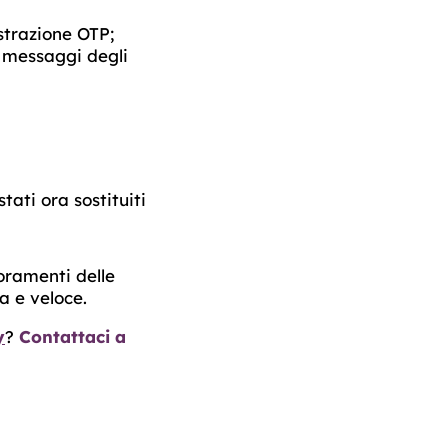
istrazione OTP;
i messaggi degli
tati ora sostituiti
oramenti delle
a e veloce.
y
?
Contattaci a