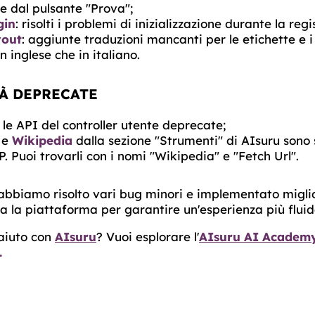
e dal pulsante "Prova";
gin
: risolti i problemi di inizializzazione durante la reg
yout
: aggiunte traduzioni mancanti per le etichette e 
in inglese che in italiano.
À DEPRECATE
e le API del controller utente deprecate;
e
Wikipedia
dalla sezione "Strumenti" di AIsuru sono s
. Puoi trovarli con i nomi "Wikipedia" e "Fetch Url".
abbiamo risolto vari bug minori e implementato migli
ta la piattaforma per garantire un'esperienza più fluid
 aiuto con
AIsuru
? Vuoi esplorare l'
AIsuru AI Academ
.