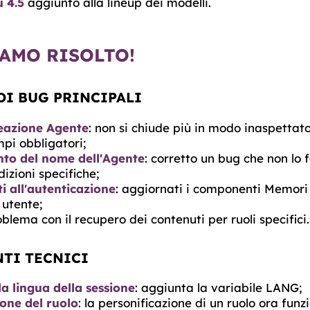
 4.5
aggiunto alla lineup dei modelli.
AMO RISOLTO!
DI BUG PRINCIPALI
eazione Agente
: non si chiude più in modo inaspetta
i obbligatori;
to del nome dell'Agente
: corretto un bug che non lo
dizioni specifiche;
i all'autenticazione
: aggiornati i componenti Memori p
 utente;
oblema con il recupero dei contenuti per ruoli specifici.
TI TECNICI
a lingua della sessione
: aggiunta la variabile LANG;
ione del ruolo
: la personificazione di un ruolo ora funz