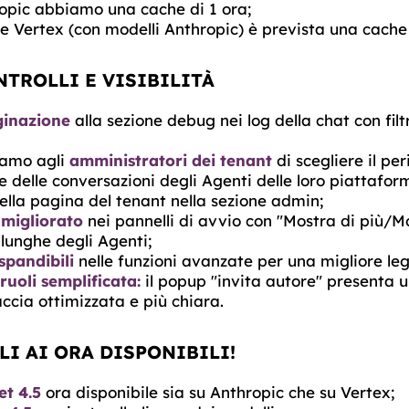
opic abbiamo una cache di 1 ora;
e Vertex (con modelli Anthropic) è prevista una cache 
TROLLI E VISIBILITÀ
inazione
alla sezione debug nei log della chat con filt
iamo agli
amministratori dei tenant
di scegliere il per
 delle conversazioni degli Agenti delle loro piattafor
ella pagina del tenant nella sezione admin;
migliorato
nei pannelli di avvio con "Mostra di più/M
 lunghe degli Agenti;
spandibili
nelle funzioni avanzate per una migliore legg
ruoli semplificata:
il popup "invita autore" presenta 
accia ottimizzata e più chiara.
I AI ORA DISPONIBILI!
t 4.5
ora disponibile sia su Anthropic che su Vertex;