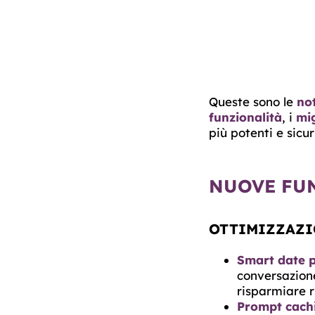
Queste sono le
not
funzionalità
, i
mi
più potenti e sicuri
NUOVE FU
OTTIMIZZAZI
Smart date p
conversazion
risparmiare r
Prompt cach