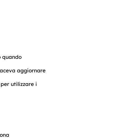
to quando
 faceva aggiornare
er utilizzare i
iona