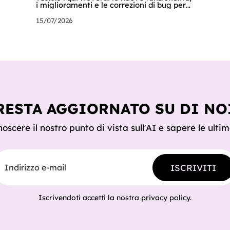
i miglioramenti e le correzioni di bug per
rendere i vostri Agenti AI ancora più
potenti e sicuri. 🚀 NUOVE
15/07/2026
FUNZIONALITÀ E MIGLIORAMENTI! MCP
aziendali Ora gli admin dei tenant possono
configurare gli MCP per i propri utenti e
agenti. Nelle impostazioni del tenant
troveranno una nuova sezione chiamata
"MCP aziendali" dove potranno scegliere
tra gli MCP disponibili e configurarli con
credenziali o imp
RESTA AGGIORNATO SU DI NO
oscere il nostro punto di vista sull'AI e sapere le ultim
dirizzo e-mail
ISCRIVITI
Iscrivendoti accetti la nostra
privacy policy
.