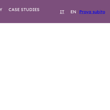
Y
CASE STUDIES
IT
EN
Prova subito
025