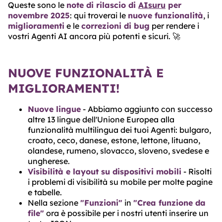
Queste sono le
note di rilascio di
AIsuru
per
ABOUT
novembre 2025
: qui troverai le
nuove funzionalità
, i
miglioramenti
e le
correzioni di bug
per rendere i
TRUST
vostri Agenti AI ancora più potenti e sicuri. 🚀
CENTER
NUOVE FUNZIONALITÀ E
MIGLIORAMENTI!
Nuove lingue
- Abbiamo aggiunto con successo
altre 13 lingue dell'Unione Europea alla
funzionalità multilingua dei tuoi Agenti: bulgaro,
croato, ceco, danese, estone, lettone, lituano,
olandese, rumeno, slovacco, sloveno, svedese e
ungherese.
Visibilità e layout su dispositivi mobili
- Risolti
i problemi di visibilità su mobile per molte pagine
e tabelle.
Nella sezione
"Funzioni"
in
"Crea funzione da
file"
ora è possibile per i nostri utenti inserire un