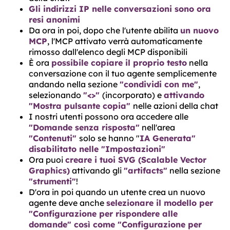
Gli indirizzi IP nelle conversazioni sono ora
resi anonimi
Da ora in poi, dopo che l'utente abilita
un nuovo
MCP
, l'MCP attivato verrà automaticamente
rimosso dall'elenco degli MCP disponibili
È ora
possibile copiare il proprio testo
nella
conversazione con il tuo agente semplicemente
andando nella sezione
"condividi con me"
,
selezionando
"<>"
(incorporato) e
attivando
"Mostra pulsante copia"
nelle azioni della chat
I nostri utenti possono ora accedere alle
"Domande senza risposta"
nell'area
"Contenuti"
solo se hanno "
IA Generata"
disabilitato nelle "Impostazioni"
Ora puoi
creare i tuoi SVG (Scalable Vector
Graphics)
attivando gli
"artifacts"
nella sezione
"strumenti"
!
D'ora in poi quando un utente crea un nuovo
agente deve anche
selezionare il modello per
"Configurazione per rispondere alle
domande" così come "Configurazione per