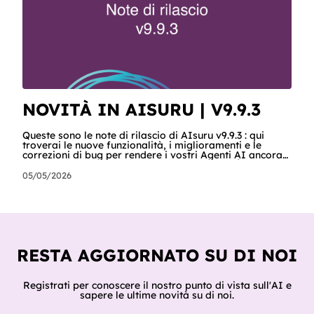
NOVITÀ IN AISURU | V9.9.3
Queste sono le note di rilascio di AIsuru v9.9.3 : qui
troverai le nuove funzionalità, i miglioramenti e le
correzioni di bug per rendere i vostri Agenti AI ancora
più potenti e sicuri. 🚀 NUOVE FUNZIONALITÀ E
MIGLIORAMENTI! SCORM Abbiamo introdotto una
05/05/2026
nuova funzionalità che consente agli utenti di esportare
il proprio Agente come pacchetto SCORM (Sharable
Content Object Reference Model), trasformando il tuo
agente conversazionale in un modulo di apprendimento
interattivo compatibile c
RESTA AGGIORNATO SU DI NOI
Registrati per conoscere il nostro punto di vista sull'AI e
sapere le ultime novità su di noi.