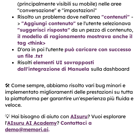
(principalmente visibili su mobile) nelle aree
"conversazione" e "impostazioni"
Risolto un problema dove nell'area
"contenuti"
-
>
"Aggiungi contenuto"
se l'utente selezionava
"suggerisci risposta"
da un pezzo di contenuto,
il modello di ragionamento mostrava anche il
tag <think>
D'ora in poi l'utente
può caricare con successo
un file .txt
Risolti
elementi UI sovrapposti
dall'integrazione di Manuela
sulla dashboard
🛠️ Come sempre, abbiamo risolto vari bug minori e
implementato miglioramenti delle prestazioni su tutta
la piattaforma per garantire un'esperienza più fluida e
veloce.
💡 Hai bisogno di aiuto con
AIsuru
? Vuoi esplorare
l'
AIsuru AI Academy
?
Contattaci a
demo@memori.ai
.