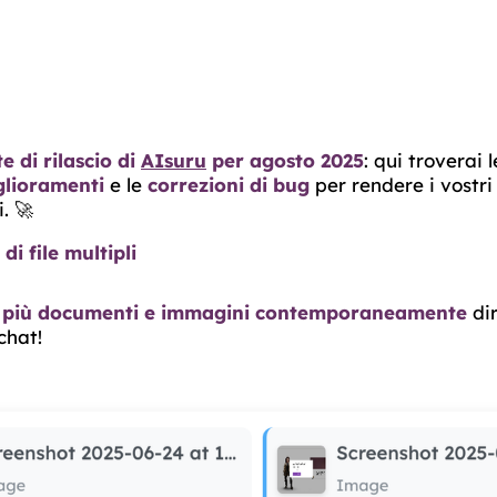
e di rilascio di
AIsuru
per agosto 2025
: qui troverai 
glioramenti
e le
correzioni di bug
per rendere i vostr
. 🚀
i file multipli
e più documenti e immagini contemporaneamente
di
 chat!