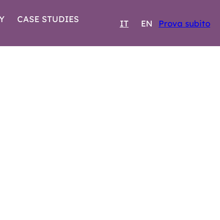
Y
CASE STUDIES
IT
EN
Prova subito
25