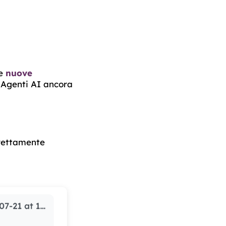
le
nuove
i Agenti AI ancora
rettamente