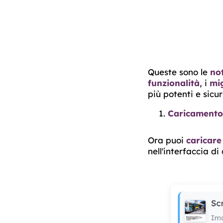
Queste sono le
not
funzionalità
, i
mi
più potenti e sicuri
Caricamento d
Ora puoi
caricar
nell'interfaccia di